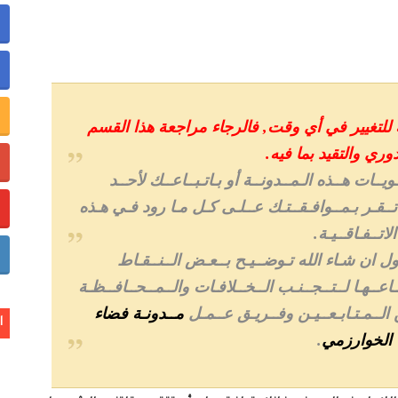
خر تحيين
ة المعطيات ذات الطابع الشخصي
ة للتغيير في أي وقت, فالرجاء مراجعة هذا القسم
ري والتقيد بما فيه.
ويــات هــذه الـمــدونــة أو بـاتـبــاعــك لأحــد
تــقـر بـمــوافـقــتـك عــلـى كـل مـا رود فـي هـذه
الاتــفـاقــيـة.
ل ان شـاء الله تـوضــيـح بــعـض الــنــقـاط
ـاعــهـا لــتــجــنـب الــخــلافـات والــمــحــافــظـة
 الــمـتـابـعــيـن وفــريـق عــمـل
مــدونـة فضاء
ا
الخوارزمي
.