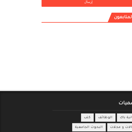
لمتابعون
ميات
انية باك
الوظائف
كتب
لات و مجلات
البحوث الجامعية