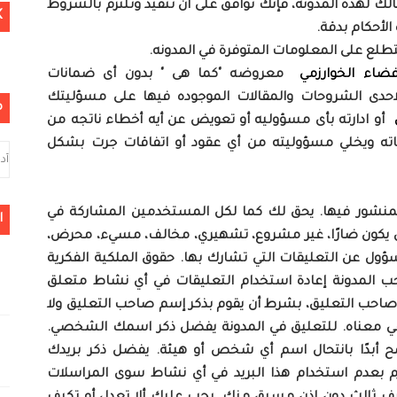
ك لهذه المدونه، فإنك توافق على أن تتقيد وتلتزم بالشروط
K
 الأحكام بدقة.
تتطلع على المعلومات المتوفرة في المدونه.
ضاء الخوارزمي
معروضه "كما هى " بدون أى ضمانات
احدى الشروحات والمقالات الموجوده فيها على مسؤليتك
م
أو ادارته بأى مسؤوليه أو تعويض عن أيه أخطاء ناتجه من
ياته ويخلي مسؤوليته من أي عقود أو اتفاقات جرت بشكل
 المنشور فيها. يحق لك كما لكل المستخدمين المشاركة في
ا
 أن يكون ضارًا، غير مشروع، تشهيري، مخالف، مسيء، محرض،
ؤول عن التعليقات التي تشارك بها. حقوق الملكية الفكرية
 المدونة إعادة استخدام التعليقات في أي نشاط متعلق
صاحب التعليق، بشرط أن يقوم بذكر إسم صاحب التعليق ولا
في معناه. للتعليق في المدونة يفضل ذكر اسمك الشخصي.
 أبدًا بانتحال اسم أي شخص أو هيئة. يفضل ذكر بريدك
لتزم بعدم استخدام هذا البريد في أي نشاط سوى المراسلات