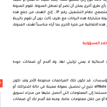
رف ثالث دون إذن مسبق منك. يجب عليك ألا تعدل أو تكيف
بأي طرق أخرى يمكن أن تضر أو تعطل المدونة. تقوم المدونة
بجمع بعض البيانات الخاصة بك، مثل نوع المتصفح، نظام التشغيل، رقم IP… إلخ. الهدف من جمع هذه
نة مشاركة هذه البيانات مع طرف ثالث دون أن تقوم بالربط
ذه الاتفاقية من فترة لأخرى بما أراه مناسباً لهدف المدونة,
خلاء المسؤولية
 الدعائية لا يعني تزكيتي لها، ولا أقدم أي ضمانات جودة
سسات. قد تكون تلك المراجعات مدفوعة الأجر وقد تكون
ا
مجانية وبعضها الآخر قد أستخدم فيه روابط affiliate تتيح لي تحصيل عمولة معينة في حالة اشتراكك أو
 مستندا إلى المعلومات التي أحصل عليها من مدراء تسويق
أو من خلال معلومات عامة، ومنه فلا أقدم لك أي ضمانات