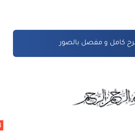
ائيين
طر الاستفادة
ن
 بالمادة المدنية
ووية
إ