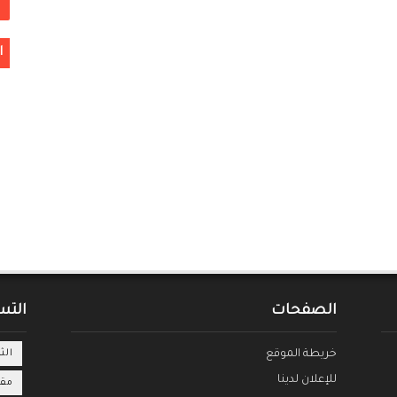
ا
الصفحات
التس
خريطة الموقع
الث
للإعلان لدينا
مقا