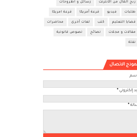
ربح المال من الأنترنت
رسائل و أطروحات
طلبات
فيديو
قرعة أمريكا
قرعة امريكا
قضايا التعليم
كتب
لغات أخرى
محاضرات
مقالات و مجلات
نصائح
نصوص قانونية
نقلة
موذج الاتصال
اسم
د إلكتروني
*
الة
*