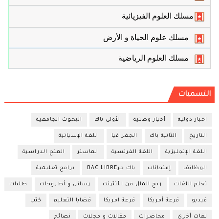
مسلك العلوم الفيزيائية
مسلك علوم الحياة و الأرض
مسلك العلوم الرياضية
التسميات
اخبار دولية
أخبار وطنية
الأولى باك
البحوث الجامعية
التاريخ
الثانية باك
الجغرافيا
اللغة الإسبانية
اللغة الإنجليزية
اللغة الفرنسية
الماستر
المنح الدراسية
الوظائف
إمتحانات
باك حرBAC LIBRE
برامج تعليمية
تعلم اللغات
ربح المال من الأنترنت
رسائل و أطروحات
طلبات
فيديو
قرعة أمريكا
قرعة امريكا
قضايا التعليم
كتب
لغات أخرى
محاضرات
مقالات و مجلات
نصائح