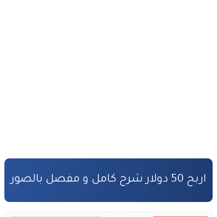
أفضل طرق ربح المال من الأنترنت
التحضير الجيد لمباراة المفوضين القضائيين
القانون رقم 81.03 بتنظيم مهنة المفوضين القضائيين
كفالة الأطفال المهملين
صندوق التكافل العائلي – شروط ومساطر الاستفادة
مدونة الأسرة وفق أخر تحيين
قانون المسطرة المدنية وفق أخر تحيين
المادة المدنية : جميع القوانين المتعلقة بالمادة المدنية
اربح 50 دولار شرح كامل و مفصل بالصور
المسؤولية المدنية في مجال الأضرار النووية
الأمن السيبراني قانون رقم05.20