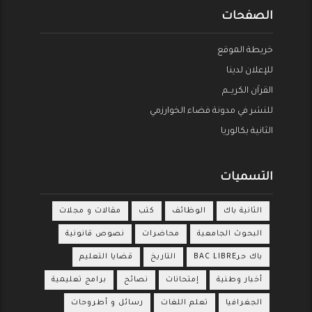
الصفحات
خريطة الموقع
للإعلان لدينا
القراَن الكريــم
للنشر في مدونة فضاء الخوارزمي
الثانية بكالوريا
التسميات
الثانية باك
الوظائف
كتب
مقالات و مجلات
البحوث الجامعية
محاضرات
نصوص قانونية
باك حرBAC LIBRE
التاريخ
قضايا التعليم
أخبار وطنية
إمتحانات
نصائح
برامج تعليمية
الجغرافيا
تعلم اللغات
رسائل و أطروحات