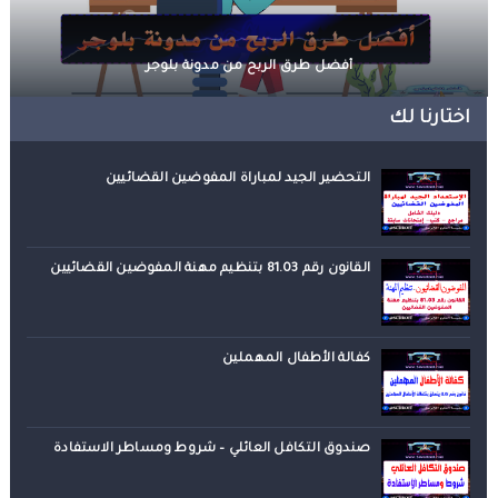
أفضل طرق الربح من مدونة بلوجر
اختارنا لك
التحضير الجيد لمباراة المفوضين القضائيين
القانون رقم 81.03 بتنظيم مهنة المفوضين القضائيين
كفالة الأطفال المهملين
صندوق التكافل العائلي – شروط ومساطر الاستفادة