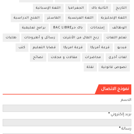
التاريخ
الثانية باك
الجغرافيا
اللغة الإسبانية
اللغة الإنجليزية
اللغة الفرنسية
الماستر
المنح الدراسية
الوظائف
إمتحانات
باك حرBAC LIBRE
برامج تعليمية
تعلم اللغات
ربح المال من الأنترنت
رسائل و أطروحات
طلبات
فيديو
قرعة أمريكا
قرعة امريكا
قضايا التعليم
كتب
لغات أخرى
محاضرات
مقالات و مجلات
نصائح
نصوص قانونية
نقلة
نموذج الاتصال
الاسم
بريد إلكتروني
*
رسالة
*