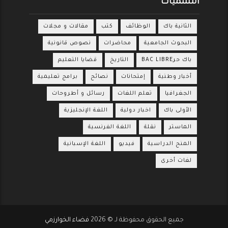
التسميات
الثانية باك
الوظائف
كتب
مقالات و مجلات
البحوث الجامعية
محاضرات
نصوص قانونية
باك حرBAC LIBRE
التاريخ
قضايا التعليم
أخبار وطنية
إمتحانات
نصائح
برامج تعليمية
الجغرافيا
تعلم اللغات
رسائل و أطروحات
الأولى باك
اخبار دولية
اللغة الإنجليزية
الماستر
نقلة
اللغة الفرنسية
المنح الدراسية
فيديو
اللغة الإسبانية
لغات أخرى
جميع الحقوق محفوظة لـ ©
2026
فضاء الخوارزمي