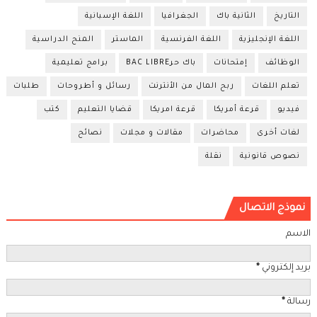
التاريخ
الثانية باك
الجغرافيا
اللغة الإسبانية
اللغة الإنجليزية
اللغة الفرنسية
الماستر
المنح الدراسية
الوظائف
إمتحانات
باك حرBAC LIBRE
برامج تعليمية
تعلم اللغات
ربح المال من الأنترنت
رسائل و أطروحات
طلبات
فيديو
قرعة أمريكا
قرعة امريكا
قضايا التعليم
كتب
لغات أخرى
محاضرات
مقالات و مجلات
نصائح
نصوص قانونية
نقلة
نموذج الاتصال
الاسم
بريد إلكتروني
*
رسالة
*