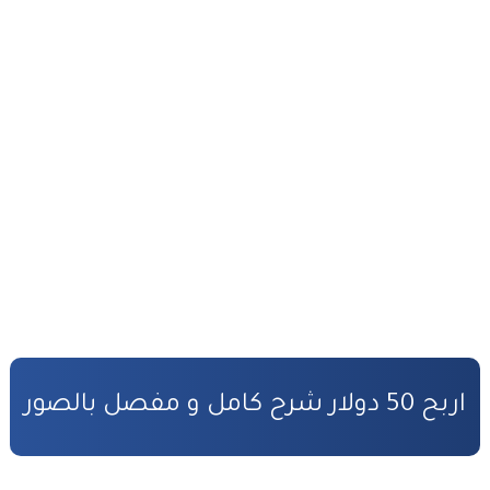
أفضل طرق ربح المال من الأنترنت
التحضير الجيد لمباراة المفوضين القضائيين
القانون رقم 81.03 بتنظيم مهنة المفوضين القضائيين
كفالة الأطفال المهملين
صندوق التكافل العائلي – شروط ومساطر الاستفادة
مدونة الأسرة وفق أخر تحيين
قانون المسطرة المدنية وفق أخر تحيين
المادة المدنية : جميع القوانين المتعلقة بالمادة المدنية
اربح 50 دولار شرح كامل و مفصل بالصور
المسؤولية المدنية في مجال الأضرار النووية
الأمن السيبراني قانون رقم05.20