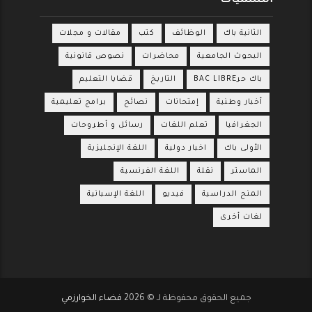
التسميات
الثانية باك
الوظائف
كتب
مقالات و مجلات
البحوث الجامعية
محاضرات
نصوص قانونية
باك حرBAC LIBRE
التاريخ
قضايا التعليم
أخبار وطنية
إمتحانات
نصائح
برامج تعليمية
الجغرافيا
تعلم اللغات
رسائل و أطروحات
الأولى باك
اخبار دولية
اللغة الإنجليزية
الماستر
نقلة
اللغة الفرنسية
المنح الدراسية
فيديو
اللغة الإسبانية
لغات أخرى
جميع الحقوق محفوظة لـ ©
2026
فضاء الخوارزمي