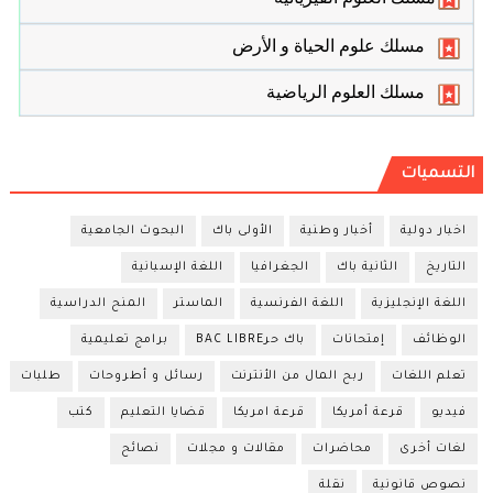
مسلك علوم الحياة و الأرض
مسلك العلوم الرياضية
التسميات
اخبار دولية
أخبار وطنية
الأولى باك
البحوث الجامعية
التاريخ
الثانية باك
الجغرافيا
اللغة الإسبانية
اللغة الإنجليزية
اللغة الفرنسية
الماستر
المنح الدراسية
الوظائف
إمتحانات
باك حرBAC LIBRE
برامج تعليمية
تعلم اللغات
ربح المال من الأنترنت
رسائل و أطروحات
طلبات
فيديو
قرعة أمريكا
قرعة امريكا
قضايا التعليم
كتب
لغات أخرى
محاضرات
مقالات و مجلات
نصائح
نصوص قانونية
نقلة