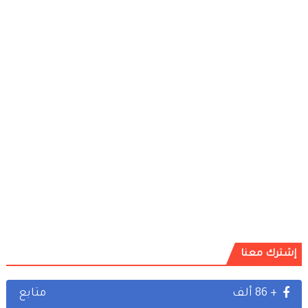
إشترك معنا
+ 86 ألف
متابع