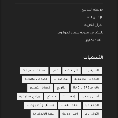
خريطة الموقع
للإعلان لدينا
القراَن الكريــم
للنشر في مدونة فضاء الخوارزمي
الثانية بكالوريا
التسميات
الثانية باك
الوظائف
كتب
مقالات و مجلات
البحوث الجامعية
محاضرات
نصوص قانونية
باك حرBAC LIBRE
التاريخ
قضايا التعليم
أخبار وطنية
إمتحانات
نصائح
برامج تعليمية
الجغرافيا
تعلم اللغات
رسائل و أطروحات
الأولى باك
اخبار دولية
اللغة الإنجليزية