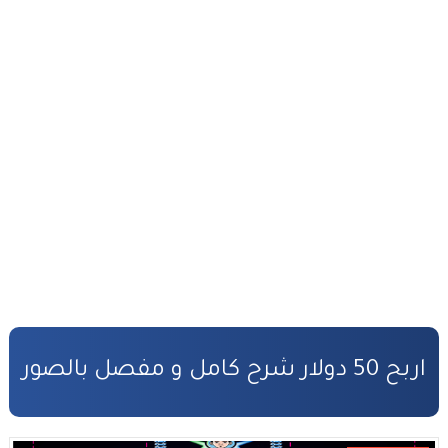
أفضل طرق ربح المال من الأنترنت
التحضير الجيد لمباراة المفوضين القضائيين
القانون رقم 81.03 بتنظيم مهنة المفوضين القضائيين
كفالة الأطفال المهملين
صندوق التكافل العائلي – شروط ومساطر الاستفادة
مدونة الأسرة وفق أخر تحيين
قانون المسطرة المدنية وفق أخر تحيين
المادة المدنية : جميع القوانين المتعلقة بالمادة المدنية
اربح 50 دولار شرح كامل و مفصل بالصور
المسؤولية المدنية في مجال الأضرار النووية
الأمن السيبراني قانون رقم05.20