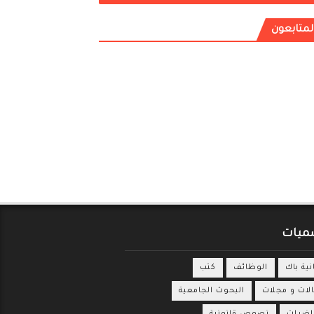
لمتابعون
ميات
انية باك
الوظائف
كتب
لات و مجلات
البحوث الجامعية