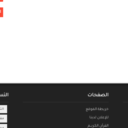
ا
الصفحات
التس
خريطة الموقع
الث
للإعلان لدينا
مقا
القراَن الكريــم