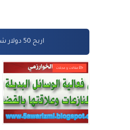
أفضل طرق ربح المال من الأنترنت
التحضير الجيد لمباراة المفوضين القض
القانون رقم 81.03 بتنظيم مهنة المفوضين القضائيين
اربح 50 دولار شرح كامل و مفصل بالصور
كفالة الأطفال المهملين
صندوق التكافل العائلي – شروط ومسا
مقالات و مجلات
مدونة الأسرة وفق أخر تحيين
قانون المسطرة المدنية وفق أخر تحيي
المادة المدنية : جميع القوانين المتعلقة
المسؤولية المدنية في مجال الأضرار الن
الأمن السيبراني قانون رقم05.20