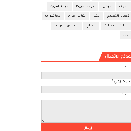
طلبات
فيديو
قرعة أمريكا
قرعة امريكا
قضايا التعليم
كتب
لغات أخرى
محاضرات
مقالات و مجلات
نصائح
نصوص قانونية
نقلة
موذج الاتصال
اسم
د إلكتروني
*
الة
*