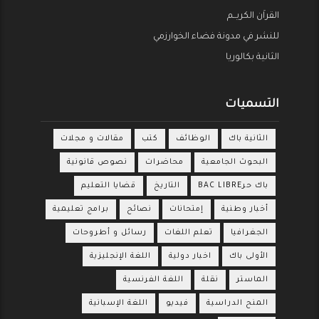
القراَن الكريــم
للنشر في مدونة فضاء الخوارزمي
الثانية بكالوريا
التسميات
الثانية باك
الوظائف
كتب
مقالات و مجلات
البحوث الجامعية
محاضرات
نصوص قانونية
باك حرBAC LIBRE
التاريخ
قضايا التعليم
أخبار وطنية
إمتحانات
نصائح
برامج تعليمية
الجغرافيا
تعلم اللغات
رسائل و أطروحات
الأولى باك
اخبار دولية
اللغة الإنجليزية
الماستر
نقلة
اللغة الفرنسية
المنح الدراسية
فيديو
اللغة الإسبانية