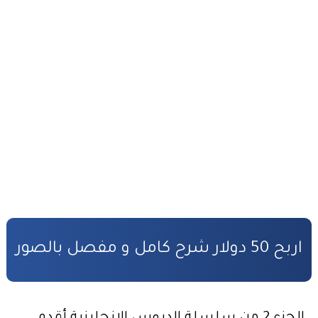
التحضير الجيد لمباراة المفوضين القضائيين
القانون رقم 81.03 بتنظيم مهنة المفوضين القضائيين
كفالة الأطفال المهملين
صندوق التكافل العائلي – شروط ومساطر الاستفادة
مدونة الأسرة وفق أخر تحيين
قانون المسطرة المدنية وفق أخر تحيين
المادة المدنية : جميع القوانين المتعلقة بالمادة المدنية
المسؤولية المدنية في مجال الأضرار النووية
اربح 50 دولار شرح كامل و مفصل بالصور
الأمن السيبراني قانون رقم05.20
قانون رقم 68.99 بشأن الإيداع القانوني