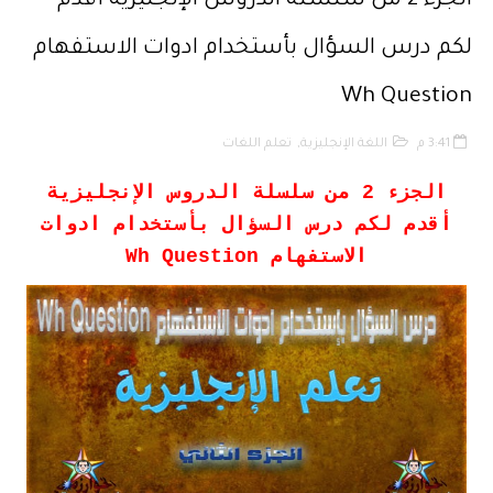
الجزء 2 من سلسلة الدروس الإنجليزية أقدم
حقوق المؤلف والحقوق المجاورة وفق أخر تحيين
لكم درس السؤال بأستخدام ادوات الاستفهام
حماية الأشخاص الذاتيين تجاه معالجة المعطيات ذات الطابع الشخصي
Wh Question
التبادل الإلكتروني للمعطيات القانونية
3:41 م
اللغة الإنجليزية
,
تعلم اللغات
مسلك العلوم الإنسانية
الجزء 2 من سلسلة الدروس الإنجليزية
أقدم لكم درس
السؤال بأستخدام ادوات
أفضل النصائح لإنشاء قناة ناجحة على اليوتيب
الاستفهام Wh Question