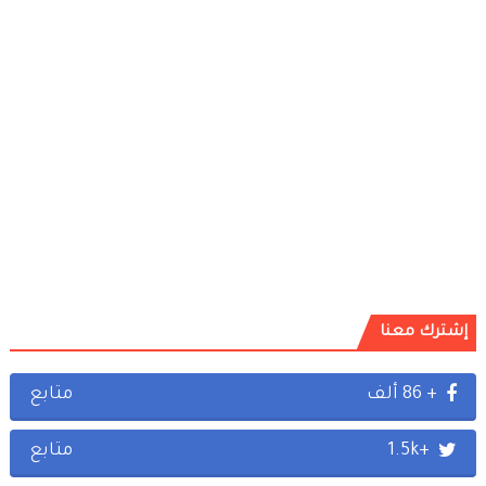
إشترك معنا
+ 86 ألف
متابع
+1.5k
متابع