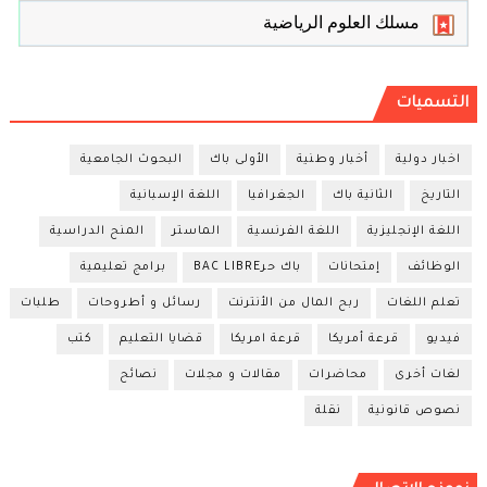
مسلك العلوم الرياضية
التسميات
اخبار دولية
أخبار وطنية
الأولى باك
البحوث الجامعية
التاريخ
الثانية باك
الجغرافيا
اللغة الإسبانية
اللغة الإنجليزية
اللغة الفرنسية
الماستر
المنح الدراسية
الوظائف
إمتحانات
باك حرBAC LIBRE
برامج تعليمية
تعلم اللغات
ربح المال من الأنترنت
رسائل و أطروحات
طلبات
فيديو
قرعة أمريكا
قرعة امريكا
قضايا التعليم
كتب
لغات أخرى
محاضرات
مقالات و مجلات
نصائح
نصوص قانونية
نقلة