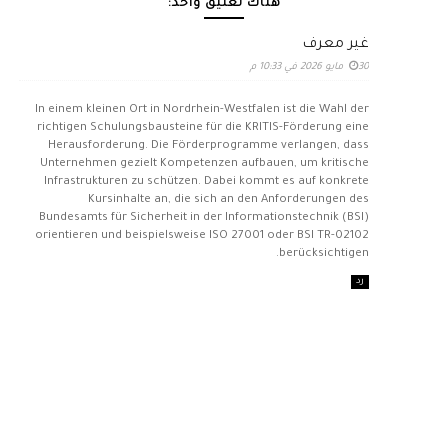
هناك تعليق واحد:
غير معرف
30 مايو 2026 في 10:33 م
In einem kleinen Ort in Nordrhein-Westfalen ist die Wahl der
richtigen Schulungsbausteine für die KRITIS-Förderung eine
Herausforderung. Die Förderprogramme verlangen, dass
Unternehmen gezielt Kompetenzen aufbauen, um kritische
Infrastrukturen zu schützen. Dabei kommt es auf konkrete
Kursinhalte an, die sich an den Anforderungen des
Bundesamts für Sicherheit in der Informationstechnik (BSI)
orientieren und beispielsweise ISO 27001 oder BSI TR-02102
berücksichtigen.
رد