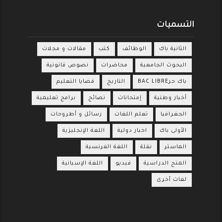
التسميات
الثانية باك
الوظائف
كتب
مقالات و مجلات
البحوث الجامعية
محاضرات
نصوص قانونية
باك حرBAC LIBRE
التاريخ
قضايا التعليم
أخبار وطنية
إمتحانات
نصائح
برامج تعليمية
الجغرافيا
تعلم اللغات
رسائل و أطروحات
الأولى باك
اخبار دولية
اللغة الإنجليزية
الماستر
نقلة
اللغة الفرنسية
المنح الدراسية
فيديو
اللغة الإسبانية
لغات أخرى