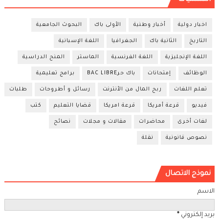
التسميات
اخبار دولية
أخبار وطنية
الأولى باك
البحوث الجامعية
التاريخ
الثانية باك
الجغرافيا
اللغة الإسبانية
اللغة الإنجليزية
اللغة الفرنسية
الماستر
المنح الدراسية
الوظائف
إمتحانات
باك حرBAC LIBRE
برامج تعليمية
تعلم اللغات
ربح المال من الأنترنت
رسائل و أطروحات
طلبات
فيديو
قرعة أمريكا
قرعة امريكا
قضايا التعليم
كتب
لغات أخرى
محاضرات
مقالات و مجلات
نصائح
نصوص قانونية
نقلة
نموذج الاتصال
الاسم
بريد إلكتروني
*