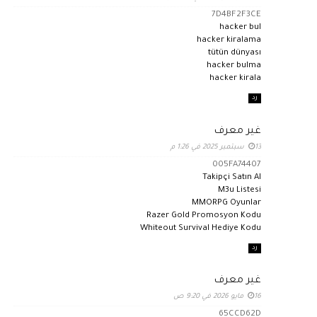
7D4BF2F3CE
hacker bul
hacker kiralama
tütün dünyası
hacker bulma
hacker kirala
رد
غير معرف
13 سبتمبر 2025 في 1:26 م
005FA74407
Takipçi Satın Al
M3u Listesi
MMORPG Oyunlar
Razer Gold Promosyon Kodu
Whiteout Survival Hediye Kodu
رد
غير معرف
16 مايو 2026 في 9:20 ص
65CCD62D