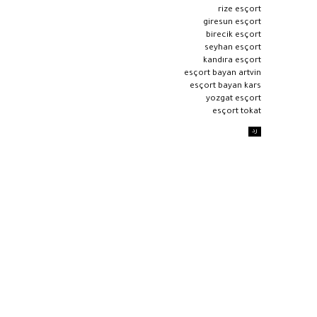
rize esçort
giresun esçort
birecik esçort
seyhan esçort
kandıra esçort
esçort bayan artvin
esçort bayan kars
yozgat esçort
esçort tokat
رد