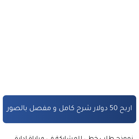
مدونة الأسرة وفق أخر تحيين
قانون المسطرة المدنية وفق أخر تحيين
المادة المدنية : جميع القوانين المتعلقة بالمادة المدنية
المسؤولية المدنية في مجال الأضرار النووية
الأمن السيبراني قانون رقم05.20
قانون رقم 68.99 بشأن الإيداع القانوني
حقوق المؤلف والحقوق المجاورة وفق أخر تحيين
حماية الأشخاص الذاتيين تجاه معالجة المعطيات ذات الطابع الشخصي
اربح 50 دولار شرح كامل و مفصل بالصور
التبادل الإلكتروني للمعطيات القانونية
مسلك العلوم الإنسانية