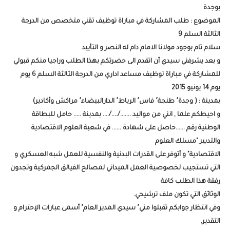
بوجدة
الموضوع : طلب المشاركة في مباراة توظيف تقني متخصص من الدرجة
الثالثة السلم 9
سلام تام بوجود مولانا الامام دام له النصر و التأييد
و بعد يشرفني سيدي أن اتقدم الى حضرتكم بهذا الطلب وراجيا منكم قبولي
للمشاركة في مباراة توظيف مساعد اداري من الدرجة الثالثة السلم 6 يوم
يوم 14 يونيو 2015
بمدينة : ( وجدة٬ طنجة٬ فاس٬ الرباط٬ الدارالبيضاء٬ مراكش وأكادير)
و احيطكم علما , انني من مواليد ......./..../.... بمدينة ..... حامل للبطاقة
الوطنية رقم ......حاصل على شهادة ...... في شعبة العلوم الاقتصادية
والتدبير "مسلك العلوم
الاقتصادية" و أتوفر على القدرات البدنية والنفسية للعمل شبه العسكري و
التي تستجيب لخصوصية العمل الميداني لمصالح الفيالق الجمركية وتجدون
رفقة هذا الطلب كافة
الوثائق التي تكون ملف ترشيحي.
وفي انتظار جوابكم تقبلوا مني٬ سيدي المدير العام٬ أسمى عبارات الإحترام و
التقدير.