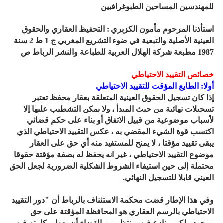
للمهندسين المساحين الطبوغرافيين
استأذنا المرحوم مأمون الكزبري : التحفيظ العقاري والحقوق
العينية الأصلية والتبعية في ضوء التشريع المغربي ج 1 ط 2 سنة
1987 مطبعة شركة الهلال العربية للطباعة والنشر الرباط ص
خصائص التقييد الاحتياطي
أولا: الطابع المؤقت للتقييد الاحتياطي
إذا كان تسجيل الحقوق العينية المتعلقة بعقار محفظ تعتبر
تسجيلات نهائية من حيث المبدأ ، ولا يمكن التشطيب عليها إلا
لأسباب موضوعية من قبيل الاتفاق أو بناء على حكم قضائي
اكتسب قوة الشيء المقضي به ، عكس التقييد الاحتياطي الذي
يبقى تقييد مؤقتا ، لا يمنح للمستفيد منه أي حق على العقار
موضوع التقييد الاحتياطي ، غير انه يحفظ له بصفة مؤقتة حقوقا
محتملة إلى حين استيفاء الشروط الشكلية الضرورية لجعل الحق
العيني قابلا للتسجيل النهائي.
وفي هذا الإطار قضت محكمة الاستئناف بالرباط أن "دور التقييد
الاحتياطي بالرسم العقاري هو المحافظة المؤقتة على حق
موجود ، لكن منازع فيه وينتظر من القضاء أن يعطي كلمته فيه ،