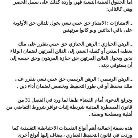
أما الحقوق العينية التبعية فهي واردة كذلك على سبيل الحصر
وهي كالتالي:
ـ الامتيازات : الامتياز حق عيني تبعي يخول للدائن حق الأولوية
على باقي الدائنين ولو كانوا مرتهنين
ـ الرهن الحيازي : الرهن الحيازي حق عيني يتقرر على ملك
يعطيه المدين أو كفيله العيني إلى الدائن المرتهن لضمان الوفاء
بدين ويخول الدائن المرتهن حق حيازة المرهون وحق حبسه إلى
أن يستوفي دينه .
ـ الرهن الرسمي : الرهن الرسمي حق عيني تبعي يتقرر على
ملك محفظ أو في طور التحفيظ ويخصص لضمان أداء دين .
وترفع الدعوى أمام القضاء طبقا لما ورد في الفصل 31 من
قانون المسطرة المدنية شريطة إثبات توافر شروط التقاضي من
أهلية ومصلحة وصفة .
هذه بصفة إجمالية أهم أنواع التقييدات الاحتياطية التقليدية كما
وردت في قانون التحفيظ العقاري ، يضاف إليها أنواع أخرى