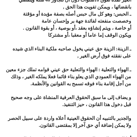
بانقضائها ، ويمكن تفويت هذا الحق ,
ـ الحبس: وهو كل مال حبس أصله بصفة مؤبدة أو مؤقتة
وخصصت منفعته لفائدة جهة بر وإحسان عامة
أو خاصة ، ويتم إنشاؤه بعقد ،أو بوصية ، أو بقوة القانون .
ويكون الوقف إما عاما أو معقبا ،أو مشتركا
ـ الزينة: الزينة حق عيني يخول صاحبه ملكية البناء الذي شيده
على نفقته فوق أرض الغير ,
ـ الهواء والتعلية : الهواء والتعلية حق عيني قوامه تملك جزء معين
من الهواء العمودي الذي يعلو بناء قائما فعلا يملكه الغير ، وذلك
من أجل إقامة بناء فوقه تسمح به القوانين والأنظمة.
و يضاف إلى ما سبق الحقوق العرفية المنشاة على وجه صحيح
قبل دخول هذا القانون ، حيز التنفيذ.
والجدير بالتنبيه أن الحقوق العينية أعلاه واردة على سبيل الحصر
ولا يمكن إضافة أي حق آخر إلا بمقتضى القانون.