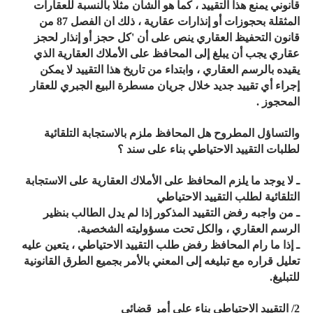
قانوني يمنع هذا التقييد ، كما هو الشأن مثلا بالنسبة للعقارات
المثقلة بحجوزات أو إنذارات عقارية ، ذلك ان الفصل 87 من
قانون التحفيظ العقاري ينص على أن 'كل حجز أو إنذار لحجز
عقاري يجب أن يبلغ إلى المحافظ على الأملاك العقارية الذي
يقيده بالرسم العقاري ، وابتداء من تاريخ هذا التقييد لا يمكن
إجراء أي تقييد جديد خلال جريان مسطرة البيع الجبري للعقار
المحجوز .
والتساؤل المطروح هل المحافظ ملزم بالاستجابة التلقائية
لطلبات التقييد الاحتياطي بناء على سند ؟
ـ لا يوجد ما يلزم المحافظ على الأملاك العقارية على الاستجابة
التلقائية لطلب التقييد الاحتياطي
ـ من واجبه رفض التقييد المذكور إذا لم يدل الطالب بنظير
الرسم العقاري ، والكل تحت مسؤوليته الشخصية.
ـ إذا ما رام المحافظ رفض طلب التقييد الاحتياطي ، يتعين عليه
تعليل قراره مع تبليغه إلى المعني بالأمر بجميع الطرق القانونية
للتبليغ.
2/ التقييد الاحتياطي بناء على أمر قضائي