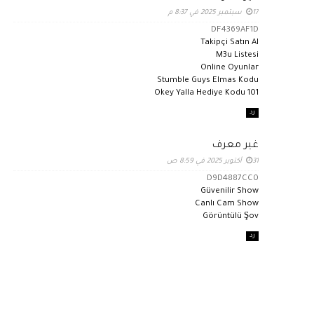
17 سبتمبر 2025 في 8:37 م
DF4369AF1D
Takipçi Satın Al
M3u Listesi
Online Oyunlar
Stumble Guys Elmas Kodu
101 Okey Yalla Hediye Kodu
رد
غير معرف
31 أكتوبر 2025 في 8:59 ص
D9D4887CC0
Güvenilir Show
Canlı Cam Show
Görüntülü Şov
رد