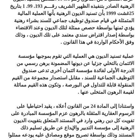
الرهنية الصادر بتنفيذه الظهير الشريف رقـــم 193. 99. 1 بتاريخ
25غشت 1999 بأن تسنيد الديون الرهنية بأنها العملية المالية
المتمثلة في قيام صندوق توظيف جماعي للسند بشراء رهنية
يؤدي ثمنها بواسطة حصص ممثلة لتلك الديون وعند الاقتضاء
بواسطة إصدار اقتراض سندي معتمد على تلك الديون ، وذلك
وفق الأحكام الواردة في هذا القانون .
عملية تسنيد الديون هي العملية التي تقوم بموجبها مؤسسة
الائتمان بالتخلي جزئيا عن ديونها المضمونة برهن رسمي من
الدرجة الأولى لفائدة مؤسسة ائتمان أخرى تدعى صندوق
التوظيف الجماعية للسند ، مقابل استصدار مجموعة من القيم
المنقولة قابلة للتداول في البورصة ، وتكون هذه القيم مماثلة
لقيمة الرهون المتخلى عنها .
واستنادا إلى المادة 24 من القانون أعلاه ، يقيد احتياطيا على
الرسوم العقارية المثقلة بالرهون عزم المؤسسة المبادرة على
تفويت كل دين رهني وارد في المستند المتعلق بتفويت الديون
الرهنية إلى مؤسسة التدبير والإيداع عن طريق تسليم ذلك
المستند وذلك بواسطة تصريح موقع ومصادق عليه يودعه ممثلوا