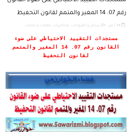
مستجدات التقييد الاحتياطي على ضوء القانون
التبادل الإلكتروني للمعطيات القانونية
رقم 07. 14 المغير والمتمم لقانون التحفيظ
مسلك العلوم الإنسانية
7:34 ص
رسائل و أطروحات
,
محاضرات
,
مقالات و مجلات
أفضل النصائح لإنشاء قناة ناجحة على اليوتيب
مستجدات التقييد الاحتياطي على ضوء
القانون رقم 07. 14 المغير والمتمم
إنشاء قناة يوتيوب حول موضوع تهتم به وجني الأموال من خلال الإعلانات أو الرع
لقانون التحفيظ
أفضل طرق الربح من مدونة بلوجر