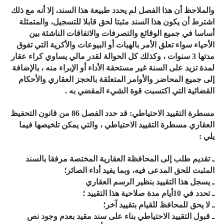
والملاحظ أن هذا الفصل لم يحدد طبيعة هذا السند، إلا أنه مع ذلك
اشترط أن يكون هذا السند مثبتا لحق قابلا للتسجيل، والمتمثلة
أساسا في جميع الوقائع والتصرفات والاتفاقات الناشئة بين
الأحياء سواء تعلق الأمر بالهبات أو البيوعات والأكرية التي تفوق
مدتها 3 سنوات ، وكذلك كل الحوالة لقدر مالي يساوي كراء عقار
لمدة تزيد على السنة غير مستحقة الأداء أو الإبراء منه ، بالإضافة
إلى جميع المحاضر والأوامر المتعلقة بالحجز العقاري والأحكام
القضائية التي اكتسبت قوة الشيء المقضي به .
مسطرة التقييد الاحتياطي: قد حدد الفصل 86 من قانون التحفيظ
العقاري مسطرة التقييد الاحتياطي ، والتي يمكن تلخيصها فيما
يلي :
ـ تقديم طلب إلى المحافظة العقارية المختصة مرفقا بالسند
المثبت للحق المدعى فيه، وبما يفيد أداء الصائر؛
ـ يسجل هذا التقييد بنظير الرسم العقاري
ـ تحدد في 10أيام مدة صلاحية هذا التقييد ؛
ـ لا يحق للمحافظ للقيام بتقييد آخر؛
ـ قبول التقييد الاحتياطي بناء على سند مقيد بعدم وجود نص