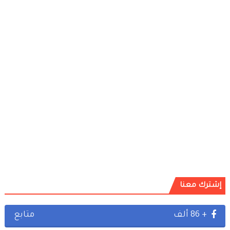
إشترك معنا
+ 86 ألف
متابع