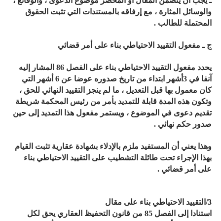
ـ يجب أن يتضمن المقال أو المحضر موضوع الدعوى ، والوقائع ،
والوسائل المثارة ، مع إرفاقه بالمستندات التي تثبت الحقوق
المحتملة للطالب .
ج ـ مفعول التقييد الاحتياطي بناء على أمر قضائي
يحدد مفعول التقييد الاحتياطي بناء على الفصل 86 المشار إليه
آنفا في 3أشهر ابتداء من تاريخ صدوره عوضا عن 6 أشهر التي
كان معمول بها قبل التعديل ، ما لم ينجز التقييد النهائي للحق ،
وتكون هذه المدة قابلة للتمديد بأمر من رئيس المحكمة شريطة
تقديم دعوى في الموضوع ، ويستمر مفعول هذا التمديد إلى حين
صدور حكم نهائي .
وهذا يعني أن المستفيد ملزم بالإدلاء بشهادة عقارية تثبت القيام
بهذا الإجراء تحت طائلة التشطيب على التقييد الاحتياطي بناء
على أمر قضائي .
3/التقييد الاحتياطي بناء على مقال
استنادا إلى الفصل 85 من قانون التحفيظ العقاري يحق لكل