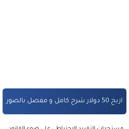
كفالة الأطفال المهملين
صندوق التكافل العائلي – شروط ومساطر الاستفادة
مدونة الأسرة وفق أخر تحيين
قانون المسطرة المدنية وفق أخر تحيين
المادة المدنية : جميع القوانين المتعلقة بالمادة المدنية
المسؤولية المدنية في مجال الأضرار النووية
الأمن السيبراني قانون رقم05.20
قانون رقم 68.99 بشأن الإيداع القانوني
اربح 50 دولار شرح كامل و مفصل بالصور
حقوق المؤلف والحقوق المجاورة وفق أخر تحيين
حماية الأشخاص الذاتيين تجاه معالجة المعطيات ذات الطابع الشخصي