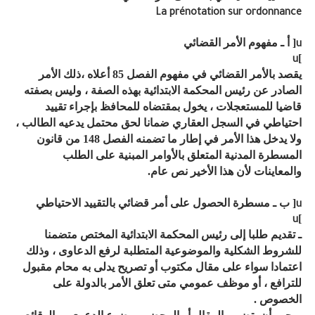
La prénotation sur ordonnance
[ أ ـ مفهوم الأمر القضائي
u
]
u
يقصد بالأمر القضائي في مفهوم الفصل 85 أعلاه ،ذلك الأمر
الصادر عن رئيس المحكمة الابتدائية بهذه الصفة ، وليس بصفته
قاضيا للمستعجلات ، يخول بمقتضاه للمحافظ بإجراء تقييد
احتياطي في السجل العقاري ضمانا لحق محتمل يدعيه الطالب ،
ولا يدخل هذا الأمر في إطار ما تضمنه الفصل 148 من قانون
المسطرة المدنية المتعلق بالأوامر المبنية على الطلب
والمعاينات لأن هذا الأخير نص عام.
[ ب ـ مسطرة الحصول على أمر قضائي بالتقييد الاحتياطي
u
]
u
ـ تقديم طلبا إلى رئيس المحكمة الابتدائية المختص متضمنا
للشروط الشكلية والموضوعية المتطلبة لرفع الدعاوى ، وذلك
اعتمادا سواء على مقال مكتوب أو تصريح يدلى به محام مقبول
للترافع ، أو موظف عمومي متى تعلق الأمر بالدولة على
الخصوص .