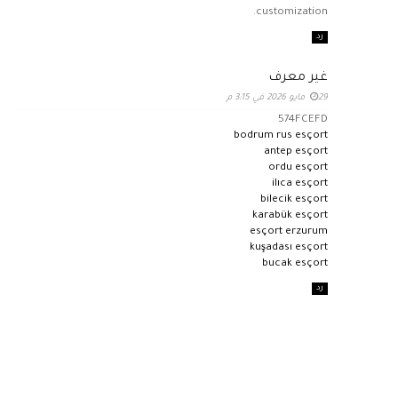
customization.
رد
غير معرف
29 مايو 2026 في 3:15 م
574FCEFD
bodrum rus esçort
antep esçort
ordu esçort
ilıca esçort
bilecik esçort
karabük esçort
esçort erzurum
kuşadası esçort
bucak esçort
رد