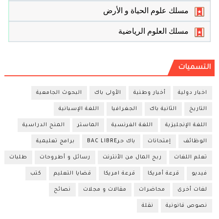
مسلك علوم الحياة و الأرض
مسلك العلوم الرياضية
التسميات
اخبار دولية
أخبار وطنية
الأولى باك
البحوث الجامعية
التاريخ
الثانية باك
الجغرافيا
اللغة الإسبانية
اللغة الإنجليزية
اللغة الفرنسية
الماستر
المنح الدراسية
الوظائف
إمتحانات
باك حرBAC LIBRE
برامج تعليمية
تعلم اللغات
ربح المال من الأنترنت
رسائل و أطروحات
طلبات
فيديو
قرعة أمريكا
قرعة امريكا
قضايا التعليم
كتب
لغات أخرى
محاضرات
مقالات و مجلات
نصائح
نصوص قانونية
نقلة