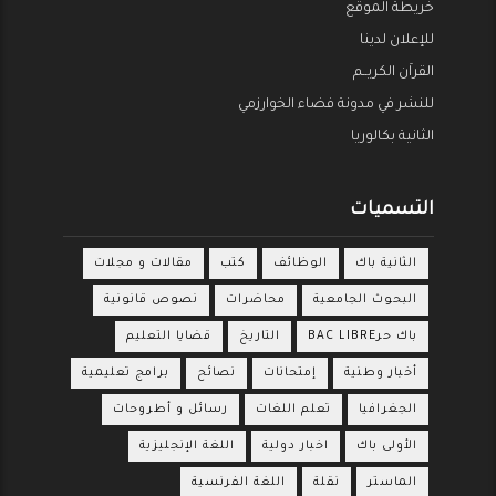
خريطة الموقع
للإعلان لدينا
القراَن الكريــم
للنشر في مدونة فضاء الخوارزمي
الثانية بكالوريا
التسميات
الثانية باك
الوظائف
كتب
مقالات و مجلات
البحوث الجامعية
محاضرات
نصوص قانونية
باك حرBAC LIBRE
التاريخ
قضايا التعليم
أخبار وطنية
إمتحانات
نصائح
برامج تعليمية
الجغرافيا
تعلم اللغات
رسائل و أطروحات
الأولى باك
اخبار دولية
اللغة الإنجليزية
الماستر
نقلة
اللغة الفرنسية