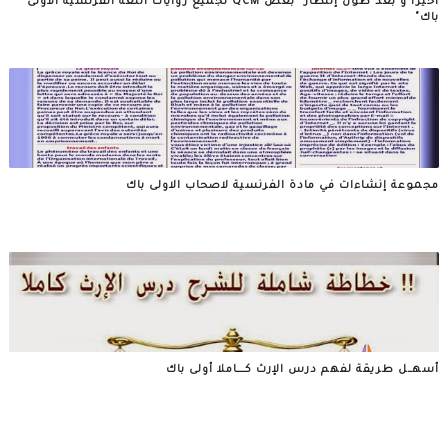
اخيرا و بعد طول إنتظار" بعض QCM لجميع روايات اللغة الفرنسية الاولى
باك"
مجموعة إنشاءات في مادة الفرنسية لاصحاب الاولى باك
أسهــل طريقة لفهم درس الإرث كــــاملا أولى باك