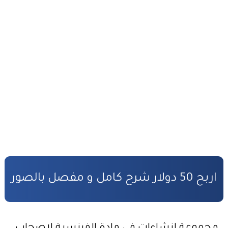
أفضل طرق ربح المال من الأنترنت
التحضير الجيد لمباراة المفوضين القضائيين
القانون رقم 81.03 بتنظيم مهنة المفوضين القضائيين
كفالة الأطفال المهملين
صندوق التكافل العائلي – شروط ومساطر الاستفادة
مدونة الأسرة وفق أخر تحيين
قانون المسطرة المدنية وفق أخر تحيين
المادة المدنية : جميع القوانين المتعلقة بالمادة المدنية
اربح 50 دولار شرح كامل و مفصل بالصور
المسؤولية المدنية في مجال الأضرار النووية
الأمن السيبراني قانون رقم05.20