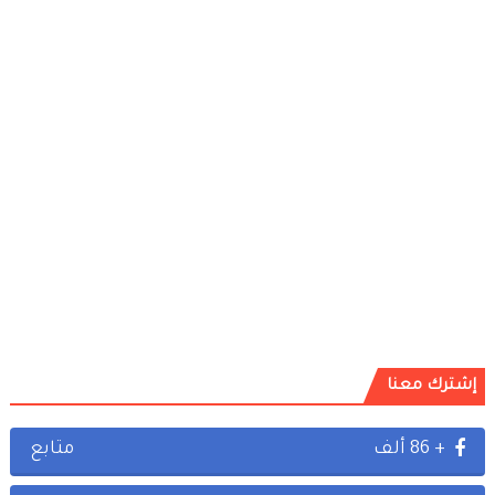
إشترك معنا
+ 86 ألف
متابع