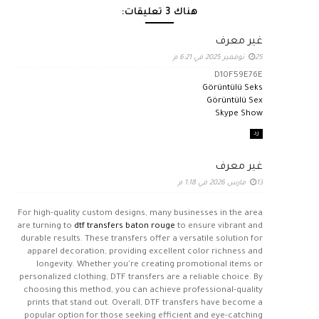
هناك 3 تعليقات:
غير معرف
25 نوفمبر 2025 في 6:21 م
D10F59E76E
Görüntülü Seks
Görüntülü Sex
Skype Show
رد
غير معرف
13 مارس 2026 في 1:18 م
For high-quality custom designs, many businesses in the area
are turning to
dtf transfers baton rouge
to ensure vibrant and
durable results. These transfers offer a versatile solution for
apparel decoration, providing excellent color richness and
longevity. Whether you're creating promotional items or
personalized clothing, DTF transfers are a reliable choice. By
choosing this method, you can achieve professional-quality
prints that stand out. Overall, DTF transfers have become a
popular option for those seeking efficient and eye-catching