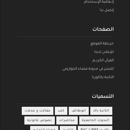
إتــفاقية الإستخدام
إتصل بنا
الصفحات
خريطة الموقع
للإعلان لدينا
القراَن الكريــم
للنشر في مدونة فضاء الخوارزمي
الثانية بكالوريا
التسميات
الثانية باك
الوظائف
كتب
مقالات و مجلات
البحوث الجامعية
محاضرات
نصوص قانونية
باك حرBAC LIBRE
التاريخ
قضايا التعليم