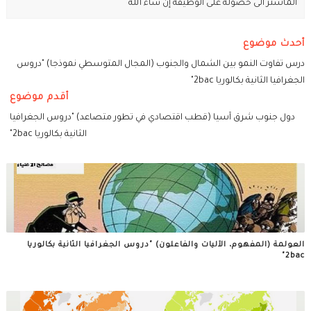
الماستر الى حصوله على الوظيفة إن شاء الله
أحدث موضوع
درس تفاوت النمو بين الشمال والجنوب (المجال المتوسطي نموذجا) "دروس
الجغرافيا الثانية بكالوريا 2bac"
أقدم موضوع
دول جنوب شرق آسيا (قطب اقتصادي في تطور متصاعد) "دروس الجغرافيا
الثانية بكالوريا 2bac"
العولمة (المفهوم، الآليات والفاعلون) "دروس الجغرافيا الثانية بكالوريا
2bac"