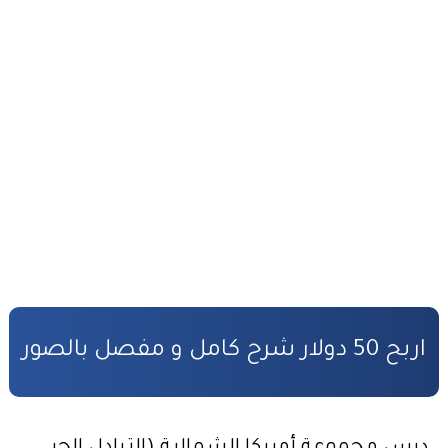
التحضير الجيد لمباراة المفوضين القضائيين
القانون رقم 81.03 بتنظيم مهنة المفوضين القضائيين
كفالة الأطفال المهملين
صندوق التكافل العائلي – شروط ومساطر الاستفادة
مدونة الأسرة وفق أخر تحيين
قانون المسطرة المدنية وفق أخر تحيين
المادة المدنية : جميع القوانين المتعلقة بالمادة المدنية
المسؤولية المدنية في مجال الأضرار النووية
اربح 50 دولار شرح كامل و مفصل بالصور
الأمن السيبراني قانون رقم05.20
قانون رقم 68.99 بشأن الإيداع القانوني