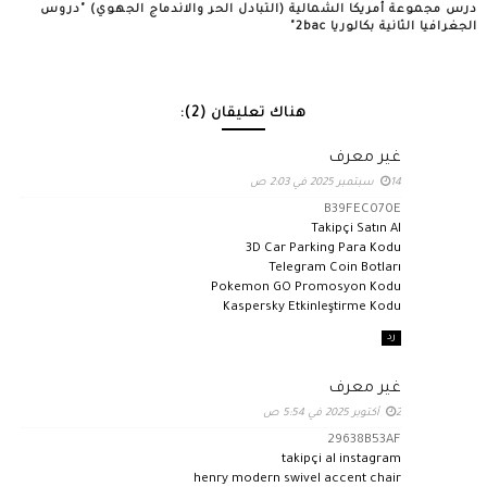
درس مجموعة أمريكا الشمالية (التبادل الحر والاندماج الجهوي) "دروس
الجغرافيا الثانية بكالوريا 2bac"
هناك تعليقان (2):
غير معرف
14 سبتمبر 2025 في 2:03 ص
B39FEC070E
Takipçi Satın Al
3D Car Parking Para Kodu
Telegram Coin Botları
Pokemon GO Promosyon Kodu
Kaspersky Etkinleştirme Kodu
رد
غير معرف
2 أكتوبر 2025 في 5:54 ص
29638B53AF
takipçi al instagram
henry modern swivel accent chair