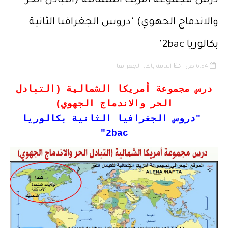
درس مجموعة أمريكا الشمالية (التبادل الحر
حقوق المؤلف والحقوق المجاورة وفق أخر تحيين
والاندماج الجهوي) "دروس الجغرافيا الثانية
حماية الأشخاص الذاتيين تجاه معالجة المعطيات ذات الطابع الشخصي
بكالوريا 2bac"
التبادل الإلكتروني للمعطيات القانونية
6:54 ص
الثانية باك
,
الجغرافيا
مسلك العلوم الإنسانية
درس مجموعة أمريكا الشمالية (التبادل
الحر والاندماج الجهوي)
أفضل النصائح لإنشاء قناة ناجحة على اليوتيب
"دروس الجغرافيا الثانية بكالوريا
2bac"