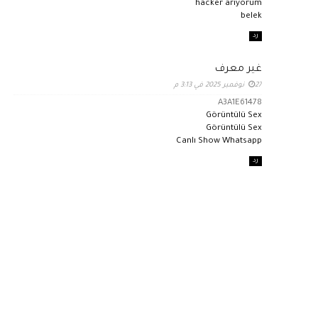
hacker arıyorum
belek
رد
غير معرف
27 نوفمبر 2025 في 3:13 م
A3A1E61478
Görüntülü Sex
Görüntülü Sex
Canlı Show Whatsapp
رد