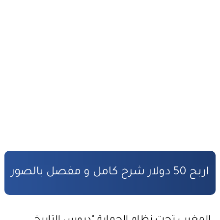
أفضل طرق ربح المال من الأنترنت
التحضير الجيد لمباراة المفوضين القضائيين
القانون رقم 81.03 بتنظيم مهنة المفوضين القضائيين
كفالة الأطفال المهملين
صندوق التكافل العائلي – شروط ومساطر الاستفادة
مدونة الأسرة وفق أخر تحيين
قانون المسطرة المدنية وفق أخر تحيين
المادة المدنية : جميع القوانين المتعلقة بالمادة المدنية
اربح 50 دولار شرح كامل و مفصل بالصور
المسؤولية المدنية في مجال الأضرار النووية
الأمن السيبراني قانون رقم05.20