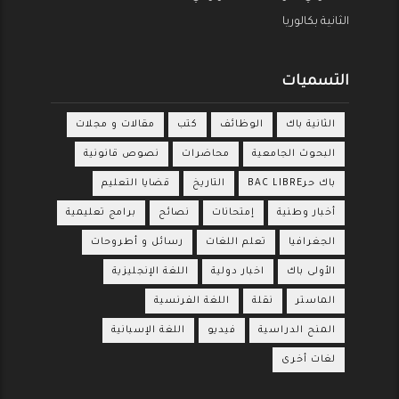
الثانية بكالوريا
التسميات
الثانية باك
الوظائف
كتب
مقالات و مجلات
البحوث الجامعية
محاضرات
نصوص قانونية
باك حرBAC LIBRE
التاريخ
قضايا التعليم
أخبار وطنية
إمتحانات
نصائح
برامج تعليمية
الجغرافيا
تعلم اللغات
رسائل و أطروحات
الأولى باك
اخبار دولية
اللغة الإنجليزية
الماستر
نقلة
اللغة الفرنسية
المنح الدراسية
فيديو
اللغة الإسبانية
لغات أخرى