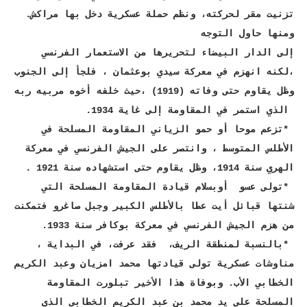
تزنيت مقر لحركته، ونظم حملة عسكرية دخل بها مراكش.
ومنها حاول التوجه
إلى الدار البيضاء لتحريرها من الاستعمار الفرنسي
،لكنه انهزم في معركة سيدي بوعثمان ، فلجأ إلى الجنوب
وظل يقاوم حتى وفاته (1919) ،حيث خلفه أخوه مربيه ربه
الذي استمر في المقاومة إلى غاية 1934.
*تزعم موحا أو حمو الزياني المقاومة المسلحة في
الأطلس المتوسط ، وانتصر على الجيش الفرنسي في معركة
الهري سنة 1914، وظل يقاوم حتى استشهاده سنة 1921 .
*تولى عسو أوبسلام قيادة المقاومة المسلحة التي
شنتها قبائل أيت عطا بالأطلس الكبير وجبل صاغرو فتمكنت
من هزم الجيش الفرنسي في معركة بوكافر سنة 1933.
*بالنسبة لمنطقة الريف، فقد عرفت، في البداية ،
مناوشات عسكرية تولى قيادتها محمد امزيان وعبد الكريم
الخطابي الأب. وبوفاة هذا الأخير تبلورت المقاومة
المسلحة على يد محمد بن عبد الكريم الخطابي الذي