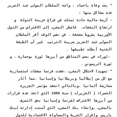
* بعد وفاة باحماد ، واجه السلطان المولى عبد العزيز
عدة مشاكل منها :
- أزمة مالية حادة تمثلت في فراغ خزينة الدولة و
ارتفاع النفقات. فاضطر المغرب إلى الاقتراض من الدول
الأوربية بشروط مجحفة . في نفس الوقت أقر السلطان
المولى عبد العزيز ضريبة الترتيب غير أن الطبقة
الغنية أبطلت تطبيقها .
-ثورات في بعض المناطق من أبرزها ثورة بوحمارة ، و
ثورة الريسوني .
* تمهيدا لاحتلال المغرب ،عقدت فرنسا صفقات استعمارية
مع كل من إيطاليا وبريطانيا وإسبانيا .مما أثار
معارضة ألمانيا ،وبالتالي انعقد مؤتمر الجزيرة
الخضراء ( الخزيرات ) سنة 1906 الذي اتخذ عدة قرارات
من أبرزها الاعتراف لفرنسا وإسبانيا بحق التصرف
بالمغرب ،وإنشاء بنك المغرب الذي أسندت إدارته لبنك
باريس، وإقرار الحرية والمساواة الاقتصادية للدول