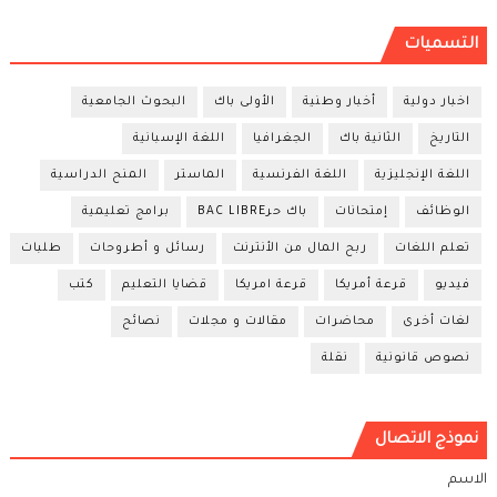
التسميات
اخبار دولية
أخبار وطنية
الأولى باك
البحوث الجامعية
التاريخ
الثانية باك
الجغرافيا
اللغة الإسبانية
اللغة الإنجليزية
اللغة الفرنسية
الماستر
المنح الدراسية
الوظائف
إمتحانات
باك حرBAC LIBRE
برامج تعليمية
تعلم اللغات
ربح المال من الأنترنت
رسائل و أطروحات
طلبات
فيديو
قرعة أمريكا
قرعة امريكا
قضايا التعليم
كتب
لغات أخرى
محاضرات
مقالات و مجلات
نصائح
نصوص قانونية
نقلة
نموذج الاتصال
الاسم