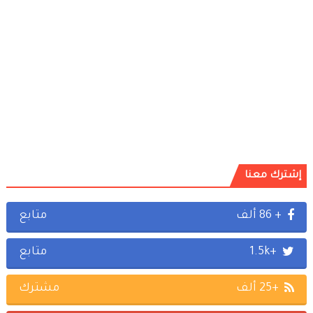
إشترك معنا
+ 86 ألف
متابع
+1.5k
متابع
+25 ألف
مشترك