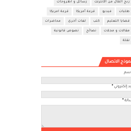
ربح المال من الأنترنت
رسائل و أطروحات
طلبات
فيديو
قرعة أمريكا
قرعة امريكا
قضايا التعليم
كتب
لغات أخرى
محاضرات
مقالات و مجلات
نصائح
نصوص قانونية
نقلة
موذج الاتصال
اسم
د إلكتروني
*
الة
*