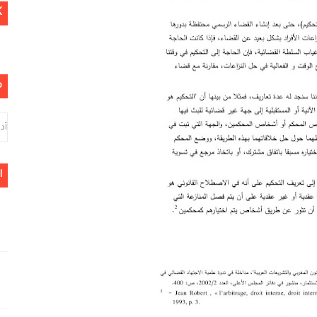
K
م
ا