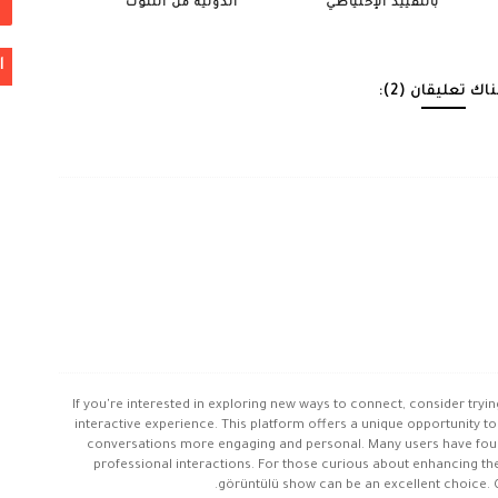
بالتقييد الإحتياطي
الدولية من التلوث
ا
اك تعليقان (2):
If you're interested in exploring new ways to connect, consider tryi
interactive experience. This platform offers a unique opportunity t
conversations more engaging and personal. Many users have found 
professional interactions. For those curious about enhancing 
görüntülü show can be an excellent choice. Gi