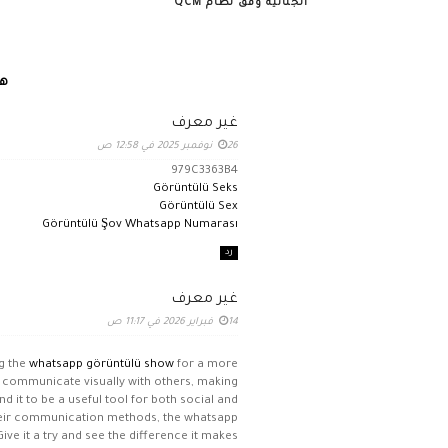
الجنائية وفق نظام QCM
هن
غير معرف
26 نوفمبر 2025 في 12:58 ص
979C3363B4
Görüntülü Seks
Görüntülü Sex
Görüntülü Şov Whatsapp Numarası
رد
غير معرف
14 فبراير 2026 في 11:17 ص
ng the
whatsapp görüntülü show
for a more
o communicate visually with others, making
it to be a useful tool for both social and
their communication methods, the whatsapp
ve it a try and see the difference it makes.