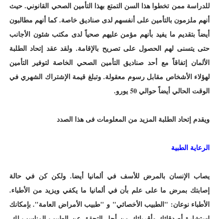
للدراسة ممن تخطوا هذا السن التمتع بهذا التأمين الصحي القانوني. حيث
أنهم ملزمون بالتأمين على أنفسهم لدى صناديق خاصة. كما أنهم مطالبون
أيضاً بتقديم ما يفيد بأنهم مؤمن عليهم صحياً لدى مكتب شئون الأجانب
حتى يتسنى لهم الحصول على تصريح بالإقامة. ولقد عقد إتحاد الطلبة
الألمان إتفاقاً مع أحد صناديق التأمين الصحي الخاصة لتوفير التأمين
لهؤلاء الأشخاص مقابل رسوم معقولة. وتبلغ قيمة الإشتراك الشهري في
الوقت الحالي أيضاً حوالي 50 يورو.
ويقدم إتحاد الطلبة المزيد من المعلومات فى هذا الصدد
الرعاية الطبية
يصاب الإنسان بالمرض للأسف في ألمانيا أيضا. ولكن كن في حالة
إصابتك بمرض ما على علم بأن في ألمانيا ما يكفي ويزيد من الأطباء.
الأطباء نوعان: "الطبيب الأخصائي" و "طبيب الأمراض العامة". بإمكانك
استشارة أصدقائك وأقربائك من أجل التحقق عن الطبيب المناسب لك.