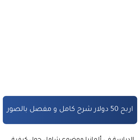
التحضير الجيد لمباراة المفوضين القضائيين
القانون رقم 81.03 بتنظيم مهنة المفوضين القضائيين
كفالة الأطفال المهملين
صندوق التكافل العائلي – شروط ومساطر الاستفادة
مدونة الأسرة وفق أخر تحيين
قانون المسطرة المدنية وفق أخر تحيين
المادة المدنية : جميع القوانين المتعلقة بالمادة المدنية
المسؤولية المدنية في مجال الأضرار النووية
اربح 50 دولار شرح كامل و مفصل بالصور
الأمن السيبراني قانون رقم05.20
قانون رقم 68.99 بشأن الإيداع القانوني