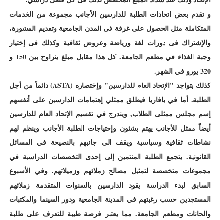
و تقدم بعض اتحادات الطلبة للدارسين الأجانب مجموعة من الخدمات
المتكاملة مثل الحصول على غرفة فى المدن الجامعية وتقديم المشورة،
والإشتراك فى دورات لغة ورياضة وعروض ثقافية وكذلك فى إختيار
وجبة الغذاء في مطعم الجامعة. كل هذا مقابل مبلغ يتراوح بين 150 و
320 يورو في الشهر.
كذلك يتواجد "الإتحاد العام للدارسين" وإختصاره (ASTA) دائماً من أجل
الطلبة. أما في بافاريا فيطلق ممثلي إهتمامات الدارسين على أنفسهم
إسم مجلس ممثلى الطلاب, ويندرج في تقسيم الإتحاد العام للدارسين
أيضاً ممثل للأجانب يهتم بشئون وإحتياجات الطلبة الأجانب وينظم لهم
نشاطات ثقافية وسياسية ويقف الى جانبهم بالنصيحة في المسائل
القانونية. يتجمع الطلبة المنتمين إلى إحدى التخصصات الدراسية في
مجموعات متخصصة لتمثيل مصالح زملائهم وزميلاتهم. وفي الأسبوع
السابق لبدء الدراسة يقود الدارسين بالسنوات المتقدمة زملائهم
المستجدين حسب رغبتهم في المدينة الجامعية ودور السينما والمكتبات
والحانات ومطعم الجامعة. مما يعتبر فرصة طيبة للتعرف على طلبة