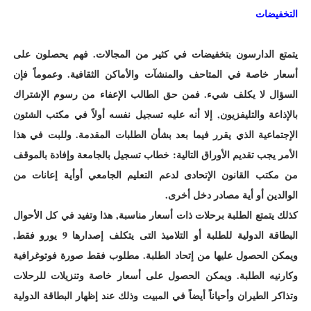
التخفيضات
يتمتع الدارسون بتخفيضات في كثير من المجالات. فهم يحصلون على
أسعار خاصة في المتاحف والمنشآت والأماكن الثقافية. وعموماً فإن
السؤال لا يكلف شيء. فمن حق الطالب الإعفاء من رسوم الإشتراك
بالإذاعة والتليفزيون, إلا أنه عليه تسجيل نفسه أولاً في مكتب الشئون
الإجتماعية الذي يقرر فيما بعد بشأن الطلبات المقدمة. وللبت في هذا
الأمر يجب تقديم الأوراق التالية: خطاب تسجيل بالجامعة وإفادة بالموقف
من مكتب القانون الإتحادى لدعم التعليم الجامعي أوأية إعانات من
الوالدين أو أية مصادر دخل أخرى.
كذلك يتمتع الطلبة برحلات ذات أسعار مناسبة, هذا وتفيد في كل الأحوال
البطاقة الدولية للطلبة أو التلاميذ التى يتكلف إصدارها 9 يورو فقط,
ويمكن الحصول عليها من إتحاد الطلبة. مطلوب فقط صورة فوتوغرافية
وكارنيه الطلبة. ويمكن الحصول على أسعار خاصة وتنزيلات للرحلات
وتذاكر الطيران وأحياناً أيضاً في المبيت وذلك عند إظهار البطاقة الدولية