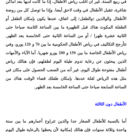
في ربيع السنة. غير أن أغلب رياض الأطفال، إذا ما كانت لديها بعد أماكن
شاغرة، تتقبل الأطفال في وقت لاحق أيضا. وإذا ما توصل كل من روضة
الأطفال والوالدين (والطفل) إلى اتفاق، عندها يكون بإمكان الطفل أو
الطفلة المكوث هناك قبل الظهيرة ما بين الساعة الثامنة صباحا حتى
الثانية عشرة ظهرا / أو من الساعة الثانية حتى الخامسة بعد الظهر.
تتأرجح التكاليف في رياض الأطفال الحكومية ما بين 70 و 120 يورو، وفي
رياض الأطفال الخاصة ما بين 150 و 200 يورو شهريا. أما الآباء والأمهات
الذين يبحثون عن رعاية تدوم طيلة اليوم لطفلهم، فإن هنالك رياض
أطفال مفتوحة طوال اليوم. غير أنه من الصعب الحصول على مكان في
مثل هذه الرياض لقلة عددها. بإمكان طفلك قضاء الوقت هناك من
الساعة السابعة صباحا حتى الساعة الخامسة بعد الظهر.
الأطفال دون الثالثة
أما بالنسبة للأطفال الصغار جدا والذين تتراوح أعمارهم ما بين سنة
واحدة وثلاثة سنوات فإن هنالك إمكانية لأن يحظوا بالرعاية طوال اليوم