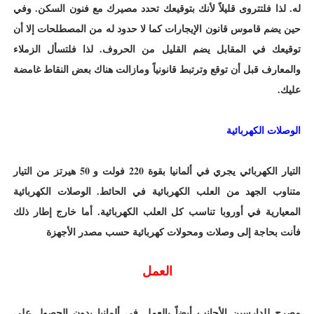
له. لذا فلتتروى قليلاً لأنك بتوقيعك تحدد مصيرك مع فنون السكن. وفي
حين يضم قاموس قانون الإيجارات كما لا حدود له من المصطلحات إلا أن
توقيعك في المقابل يضم القليل من الحروف. لذا فلتسأل الزملاء
والمعارف قبل أن توقع وترتبط قانونياً ومازالت هناك بعض النقاط غامضة
عليك.
الوصلات الكهربائية
التيار الكهربائي يجري في ألمانيا بقوة 220 فولت و 50 هيرتز من التيار
متناوب الجهد من العلب الكهربائية في الحائط. الوصلات الكهربائية
المعيارية في أوروبا تناسب كل العلب الكهربائية. أما خارج إطار ذلك
فأنت بحاجة إلى وصلات ومحولات كهربائية حسب مصدر الأجهزة
العمل
مصرح للدارسين الأجانب أيضاً بالعمل في ألمانيا بدون الحصول على