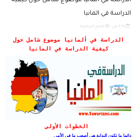
الدراسة في ألمانيا موضوع شامل حول كيفية
حقوق المؤلف والحقوق المجاورة وفق أخر تحيين
الدراسة في المانيا
حماية الأشخاص الذاتيين تجاه معالجة المعطيات ذات الطابع الشخصي
5:19 ص
المنح الدراسية
التبادل الإلكتروني للمعطيات القانونية
الدراسة في ألمانيا موضوع شامل حول
مسلك العلوم الإنسانية
كيفية الدراسة في المانيا
أفضل النصائح لإنشاء قناة ناجحة على اليوتيب
إنشاء قناة يوتيوب حول موضوع تهتم به وجني الأموال من خلال الإعلانات أو الرع
الخطوات الأولى
دائما ما تكون البداية هى أصعب ما فى الأمر.