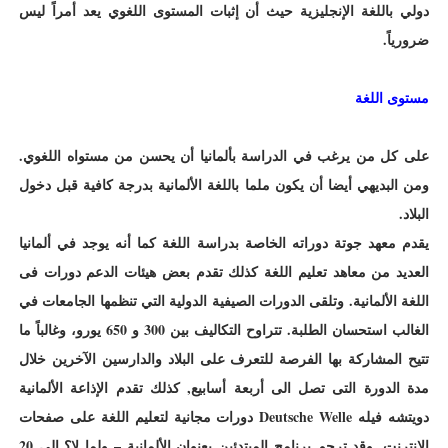
دولي باللغة الإنجليزية حيث أن إثبات المستوى اللغوي يعد أمراً ليس
ضرورياً.
مستوى اللغة
على كل من يرغب في الدراسة بألمانيا أن يحسن من مستواه اللغوي.
ومن البديهي أيضا أن يكون ملما باللغة الألمانية بدرجة كافية قبل دخول
البلاد.
يقدم معهد جوتة دوراته الخاصة بدراسة اللغة كما أنه يوجد في ألمانيا
العديد من معاهد تعليم اللغة كذلك تقدم بعض هيئات الدعم دورات فى
اللغة الألمانية. وتلقى الدورات الصيفية الدولية التي تنظمها الجامعات في
الغالب استحسان الطلبة. تتراوح التكاليف بين 300 و 650 يورو، وغالباً ما
تتيح المشاركة بها الفرصة للتعرف على البلاد والدارسين الآخرين خلال
مدة الدورة التى تصل الى أربعة أسابيع, كذلك تقدم الإذاعة الألمانية
دويتشه فيله Deutsche Welle دورات مجانية لتعليم اللغة على صفحات
الإنترنت. وقد ترجم برنامج المبتدئين بعنوان الألمانية – ولما لا؟ الى 20