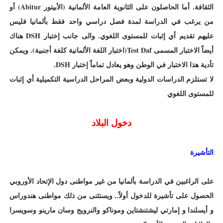
الثقافة. أما الحاصلون على الثانوية العامة الألمانية (الأبيتور Abitur) أو
من يرغب في الدراسة لمدة فصل دراسي واحد فقط بألمانيا فليس
عليهم تقديم أي إثبات للمستوى اللغوي. والى جانب إختبار DSH هناك
أيضاً الاختبار المسمى Test Daf(اختبار اللغة الألمانية كلغة أجنبية). ويمكن
تأدية هذا الاختبار في الوطن وهو يعادل تماماً إختبار DSH.
لا تستلزم الدراسات الدولية وبعض المراحل الدراسية التكميلية أي إثبات
للمستوى اللغوي
دخول البلاد
التأشيرة
على الراغبين في الدراسة بألمانيا من غير مواطنى دول الإتحاد الأوروبي
الحصول على تأشيرة للدخول أولاً.. ويستثنى من ذلك مواطنى هندوراس
و أيسلندا و إمارتي ليشتنشتاين وموناكو والنرويج وسان مارينو وسويسرا