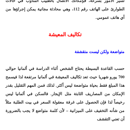
تسير الأمور بسرعة، فبإمكانك الاتصال بالطبيب المناوب في حالات
الطوارئ على الهاتف رقم 112، وهي محادثة مجانية يمكن إجراؤها من
أي هاتف عمومي.
تكاليف المعيشة
متواضعة ولكن ليست متقشفة
حسب القاعدة البسيطة يحتاج الشخص أثناء الدراسة في ألمانيا حوالي
700 يورو شهريا حيث تعد تكاليف المعيشة في ألمانيا مرتفعة لذا فيسمح
هذا المبلغ فقط بحياة متواضعة ليس أكثر. لذلك فمن المهم التقليل بقدر
الإمكان من المصاريف الثابتة مثل الإيجار. فالسكن في ألمانيا ليس
رخيصاً لذا فإن الحصول على غرفة معقولة السعر في بيت الطلبة مثلاً
من شأنه التخفيف على الميزانية – لأن كلمة متواضع لا يجب بالضرورة
أن تعني التقشف