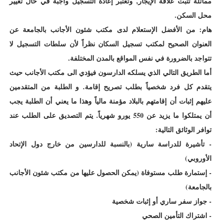
مماثلة تثبت علاقة الإيجار, وتعتبر إعادة التسجيل واجبة في حال تغيير
محل السكن.
هام: من الأفضل الإستعلام لدى مكتب شئون الأجانب بالجامعة عن
العنوان الصحيح لمكتب تسجيل السكان نظراً لأن سلطات التسجيل لا
تتواجد بالضرورة في نفس المواقع بالمدن المختلفة.
أما الطريق التالي الذي يسلكه الدارسون فيؤدي الى مكتب الأجانب حيث
يتقدم كل فرد شخصياً بطلب تصريح إقامة. و الطلبة من المتقدمين
عليهم إثبات أن إقامتهم بالبلاد مؤمنة مالياً وهذا ما يعني أن الطلبة يجب
أن يمتلكوا ما يزيد عن 550 يورو شهرياً. يتم التصديق على الطلب عند
توافر الوثائق التالية:
- تأشيرة للدراسة سارية (بالنسبة للدارسين من خارج دول الإتحاد
الأوروبي)
- إستمارة طلب مستوفاة (يمكن الحصول عليها من مكتب شئون الأجانب
بالجامعة)
- جواز سفر ساري أو إثبات شخصية
- اشتراك التأمين الصحي