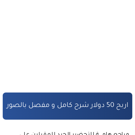
أفضل طرق ربح المال من الأنترنت
التحضير الجيد لمباراة المفوضين القضائيين
القانون رقم 81.03 بتنظيم مهنة المفوضين القضائيين
كفالة الأطفال المهملين
صندوق التكافل العائلي – شروط ومساطر الاستفادة
مدونة الأسرة وفق أخر تحيين
قانون المسطرة المدنية وفق أخر تحيين
المادة المدنية : جميع القوانين المتعلقة بالمادة المدنية
اربح 50 دولار شرح كامل و مفصل بالصور
المسؤولية المدنية في مجال الأضرار النووية
الأمن السيبراني قانون رقم05.20