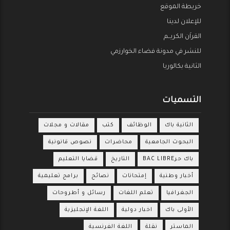
خريطة الموقع
للإعلان لدينا
القراَن الكريــم
للنشر في مدونة فضاء الخوارزمي
الثانية بكالوريا
التسميات
الثانية باك
الوظائف
كتب
مقالات و مجلات
البحوث الجامعية
محاضرات
نصوص قانونية
باك حرBAC LIBRE
التاريخ
قضايا التعليم
أخبار وطنية
إمتحانات
نصائح
برامج تعليمية
الجغرافيا
تعلم اللغات
رسائل و أطروحات
الأولى باك
اخبار دولية
اللغة الإنجليزية
الماستر
نقلة
اللغة الفرنسية