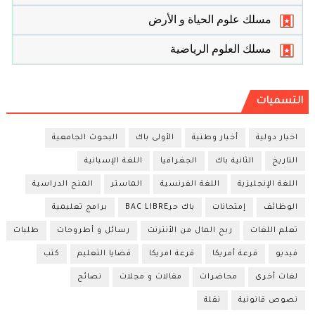
مسلك علوم الحياة و الأرض
مسلك العلوم الرياضية
التسميات
اخبار دولية
أخبار وطنية
الأولى باك
البحوث الجامعية
التاريخ
الثانية باك
الجغرافيا
اللغة الإسبانية
اللغة الإنجليزية
اللغة الفرنسية
الماستر
المنح الدراسية
الوظائف
إمتحانات
باك حرBAC LIBRE
برامج تعليمية
تعلم اللغات
ربح المال من الأنترنت
رسائل و أطروحات
طلبات
فيديو
قرعة أمريكا
قرعة امريكا
قضايا التعليم
كتب
لغات أخرى
محاضرات
مقالات و مجلات
نصائح
نصوص قانونية
نقلة