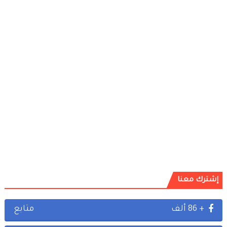
إشترك معنا
+ 86 ألف
متابع