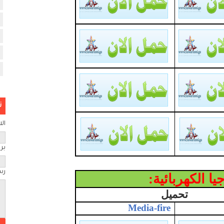
ن
ال
بري
رس
يا الكهربائية:
تحميل
Media-fire