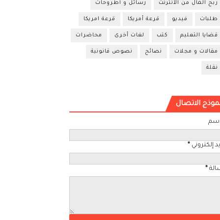
ربح المال من الأنترنت
رسائل و أطروحات
طلبات
فيديو
قرعة أمريكا
قرعة امريكا
قضايا التعليم
كتب
لغات أخرى
محاضرات
مقالات و مجلات
نصائح
نصوص قانونية
نقلة
موذج الاتصال
اسم
د إلكتروني
*
الة
*