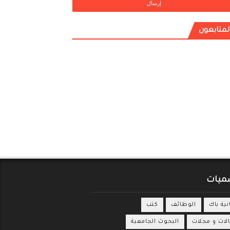
لمتابعون
ميات
انية باك
الوظائف
كتب
لات و مجلات
البحوث الجامعية