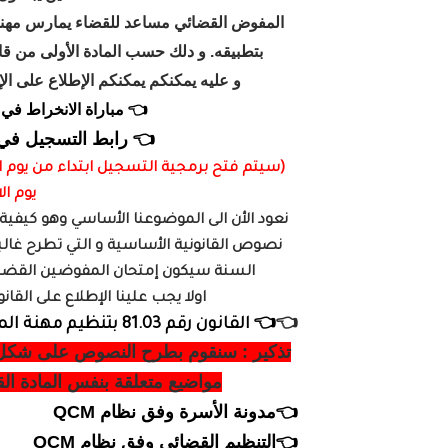
المفوض القضائي مساعد للقضاء يمارس مهنة ح
بتطبيقه. و دلك حسب المادة الأولى من قانون رقم 81.03 المتعلق بتنظيم مهن
و عليه يمكنكم يمكنكم الإطلاع على ال
👈 مباراة الانخراط في م
👈 رابط التسجيل في مب
يوم الاثنين 18
نعود الأن الى الموضوعنا الأساسي وهو كيفية ا
نصوص القانونية الأساسية و التي تطرح غالب
السنة سيكون إمتحان المفوضين القضائيين على شكل QCM وهي أس
اولا يجب علينا الإطلاع على الق
👈
👈 القانون رقم 81.03 بتنظيم مهنة المفوضين القضائيين
مواضيع متعلقة بنفس المادة الق
👈مدونة الأسرة وفق نظام QCM
👈التنظيم القضائي وفق نظام QCM