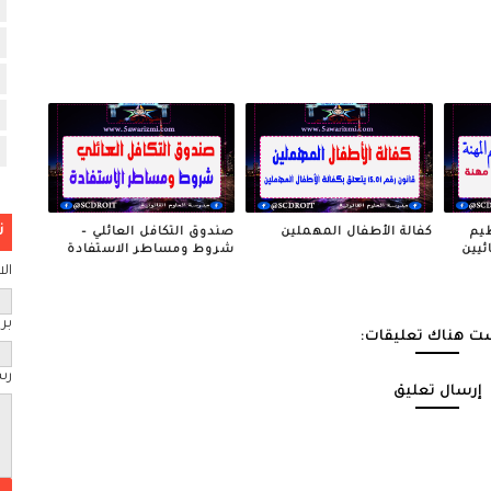
ن
81. بتنظيم
كفالة الأطفال المهملين
صندوق التكافل العائلي –
ئيين
شروط ومساطر الاستفادة
ال
بري
ت هناك تعليقات:
رس
إرسال تعليق