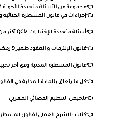
👈مجموعة من الأسئلة متعددة الأجوبة QCM مع الأجوبة في التنظيم القضائي
 في قانون المسطرة الجنائية وفق نظام QCM
👈أسئلة متعددة الإختيارات QCM أكثر من 90 سؤال وجواب
👈قانون الإلتزمات و العقود ظهير 9 رمضان 1331 صيغة محينة بتاريخ 11 يناير 2021
قانون المسطرة المدنية وفق أخر تحيين
علق بالمادة المدنية في القانون المغربي
👈تلخيص التنظيم القضائي المغربي
سطرة المدنية للدكتور عبدالكريم الطالب