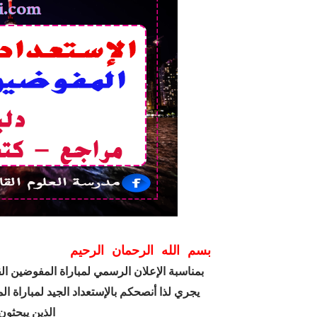
قانون رقم 68.99 بشأن الإيداع القانوني
حقوق المؤلف والحقوق المجاورة وفق أ
حماية الأشخاص الذاتيين تجاه معالج
التبادل الإلكتروني للمعطيات القانونية
مسلك العلوم الإنسانية
بسم الله الرحمان الرحيم
بمناسبة الإعلان الرسمي لمباراة المفوضين ال
يجري لذا أنصحكم بالإستعداد الجيد لمباراة
الذين يبحثون