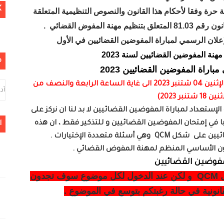
K
رة وفقا لأحكام هذا القانون والنصوص التنظيمية المتعلقة
ة المفوض القضائي
.
إعلان الرسمي لمباراة المفوضين القضائيين في الأول
هنة المفوضين القضائيين لسنة 2023
م
اراة المفوضين القضائيين 2023
(سيتم فتح برمجية التسجيل ابتداء من يوم الإثنين 04 شتنبر 2023 الى غاية الساعة الرابعة والنصف من
 شتنبر 2023)
لإستعداد لمباراة المفوضين القضائيين لا بد لنا ان نركز على
ا في إمتحان المفوضين القضائيين و للتذكير فقط ، ان هذه
ا
ئلة متعددة الإختيارات .
انون الأساسي المنظم لمهنة المفوض القضائي .
تذكير : سنقوم بطرح النصوص على شكل QCM و لكن عند الدخول لكل موضوع سوف تجدون
انونية في حالة رغبتكم بتوسع في الموضوع .