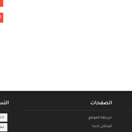
ا
الصفحات
التس
خريطة الموقع
الث
للإعلان لدينا
مقا