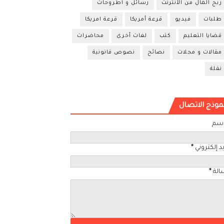
ربح المال من الأنترنت
رسائل و أطروحات
طلبات
فيديو
قرعة أمريكا
قرعة امريكا
قضايا التعليم
كتب
لغات أخرى
محاضرات
مقالات و مجلات
نصائح
نصوص قانونية
نقلة
موذج الاتصال
اسم
د إلكتروني
*
الة
*