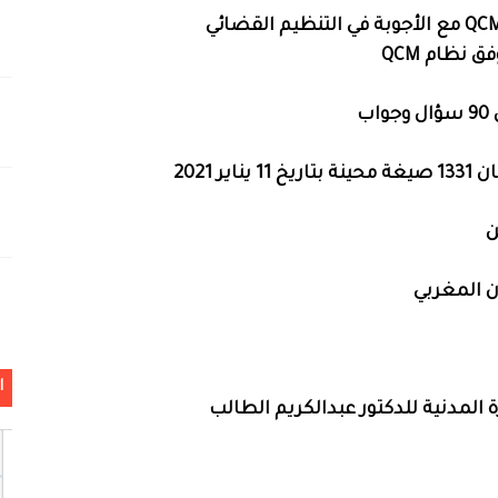
👈إجراءات

👈كل ما يت
ي
👈كتاب : الشرح العملي لقانون الم