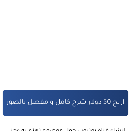
التحضير الجيد لمباراة المفوضين القضائيين
القانون رقم 81.03 بتنظيم مهنة المفوضين القضائيين
كفالة الأطفال المهملين
صندوق التكافل العائلي – شروط ومساطر الاستفادة
مدونة الأسرة وفق أخر تحيين
قانون المسطرة المدنية وفق أخر تحيين
المادة المدنية : جميع القوانين المتعلقة بالمادة المدنية
المسؤولية المدنية في مجال الأضرار النووية
اربح 50 دولار شرح كامل و مفصل بالصور
الأمن السيبراني قانون رقم05.20
قانون رقم 68.99 بشأن الإيداع القانوني