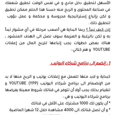
الأسهل لتحقيق دخل مادي و في نفس الوقت تحقيق شغفك
في صناعة المحتوى و الربح منه حسنا هذا الحلم ممكن تحقيق
و لكن بإتباع إستراتيجية مدروسة و محكمة و عمل دؤوب
لتحقيق ذلك .
إذن كيف نبدأ ؟
ربما البداية هي أصعب مرحلة في أي مشوار تبدأ
به و لكن بالرغبة و العزيمة سوف نصل الى الهذف المنشود ،
هناك بعض خطوات يجب إتباعها للربح المال من إعلانات
YOUTUBE و هم كتالي :
1 : إنضم الى برنامج شركاء اليوتيب
كبداية و لابد منها للعمل مع إعلانات يوتيب و الربح منها لا بد
من الإنضمام الى برنامج شركاء اليوتيب YOUTUBE (YPP) و
للقيام بدلك يجب أولا أن تتوفر في قناتك شروط معينة يفرضها
برنامج شركاء اليوتيب و هي :
* أن يكون لك 1000 مشترك على الأقل في قناتك
* و أن تصل قناتك الى 4000 مشاهدة خلال 12 شهرا الماضية