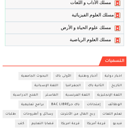
مسلك الأداب و اللغات
مسلك العلوم الفيزيائية
مسلك علوم الحياة و الأرض
مسلك العلوم الرياضية
التسميات
اخبار دولية
أخبار وطنية
الأولى باك
البحوث الجامعية
التاريخ
الثانية باك
الجغرافيا
اللغة الإسبانية
اللغة الإنجليزية
اللغة الفرنسية
الماستر
المنح الدراسية
الوظائف
إمتحانات
باك حرBAC LIBRE
برامج تعليمية
تعلم اللغات
ربح المال من الأنترنت
رسائل و أطروحات
طلبات
فيديو
قرعة أمريكا
قرعة امريكا
قضايا التعليم
كتب