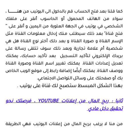
كما قلنا بعد فتح الحساب قم بالدخول الى اليوتيب من
هنــــــــــــــا
،
سواء من الهاتف المحمول أو الحاسوب أنقر على ملفك
الشخصي في يوتيب في الجهة العلوية من اليمين و أنقر على ''
فتح قناة" بعد ذلك سيطلب منك إدخال معلومات القناة مثل
الإسم القناة و صورة القناة و بعد دلك أختر نوع القناة هل هي
شخصية أم علامة تجارية وبعد ذلك سوف تتلقى رسالة على
بريدك الإلكتروني لتأكيد التسجيل
بعد تأكيد حسابك، يمكنك
تعديل إعدادات القناة. يمكنك تغيير اسم القناة وصورة القناة
ووصف القناة. يمكنك أيضًا إضافة رابط إلى موقع الويب الخاص
بك أو صفحتك على وسائل التواصل الاجتماعي.
بهذا الشكل المبسط ستصبح لك قناة على يوتيب .
ثانيا : ربح المال من إعلانات YOUTUBE ، فرصتك نحو
تحقيق دخل مادي
من منا لا يرغب بربح المال من إعلانات اليوتيب فهي الطريقة