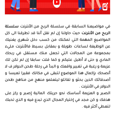
في مواضيعنا السابقة في سلسلة الربح من الأنترنت
سلسلة
الربح من الأنترنت
حيث حاولنا إن لم نقل أننا قد تطرقنا الى كل
المواضيع المهمة التي تمكنك من كسب دخل شهري يغنيك
عن الوظيفة لساعات طويلة و بمقابل بسيط فالأنترنت مليء
بمجموعة من المجالات التي تجعل منك مستقل في ربحك
المادي و حتى لا أطيل عليكم و كما قلت سابقا إن لم تكن لك
عزيمة و رغبة في تغيير واقعك و البدأ في رحلة طحن الدولار ف لا
أنصحك بإكمال هذا الموضوع لتبقى في مكانك فقيرا تعيسا و
أصدقائك الذين بحثو و تقاتلو ليتعلمو منهج من مناهج طحن
الدولار في الأنترنت .
الصبر و العزيمة أساسك نحو حريتك المالية إصبر و ركز على
هذفك و كن مجد في إختيار المجال الذي تبدع فيه و الذي تحبك
لتعطي أكثر فيه .