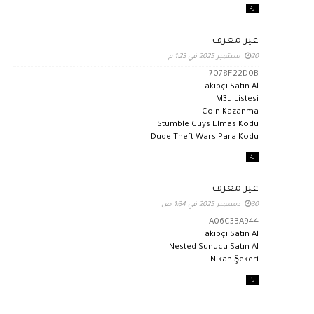
رد
غير معرف
20 سبتمبر 2025 في 1:23 م
7078F22D0B
Takipçi Satın Al
M3u Listesi
Coin Kazanma
Stumble Guys Elmas Kodu
Dude Theft Wars Para Kodu
رد
غير معرف
30 ديسمبر 2025 في 1:34 ص
A06C3BA944
Takipçi Satın Al
Nested Sunucu Satın Al
Nikah Şekeri
رد