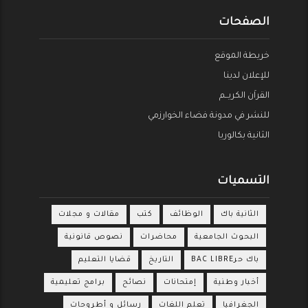
الصفحات
خريطة الموقع
للإعلان لدينا
القراَن الكريــم
للنشر في مدونة فضاء الخوارزمي
الثانية بكالوريا
التسميات
الثانية باك
الوظائف
كتب
مقالات و مجلات
البحوث الجامعية
محاضرات
نصوص قانونية
باك حرBAC LIBRE
التاريخ
قضايا التعليم
أخبار وطنية
إمتحانات
نصائح
برامج تعليمية
الجغرافيا
تعلم اللغات
رسائل و أطروحات