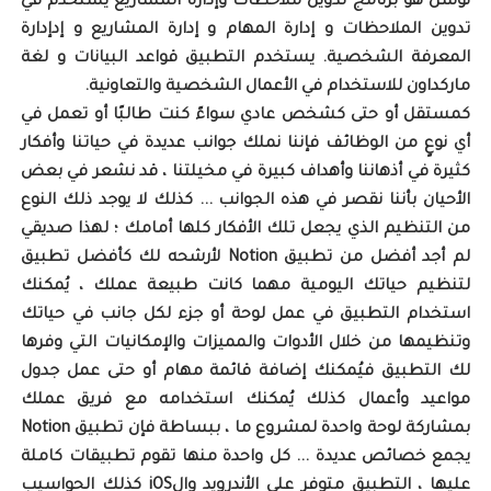
نوشن هو برنامج تدوين ملاحظات وإدارة المشاريع يستخدم في
تدوين الملاحظات و إدارة المهام و إدارة المشاريع و إدإدارة
المعرفة الشخصية. يستخدم التطبيق قواعد البيانات و لغة
ماركداون للاستخدام في الأعمال الشخصية والتعاونية.
كمستقل أو حتى كشخص عادي سواءً كنت طالبًا أو تعمل في
أي نوعٍ من الوظائف فإننا نملك جوانب عديدة في حياتنا وأفكار
كثيرة في أذهاننا وأهداف كبيرة في مخيلتنا ، قد نشعر في بعض
الأحيان بأننا نقصر في هذه الجوانب ... كذلك لا يوجد ذلك النوع
من التنظيم الذي يجعل تلك الأفكار كلها أمامك ؛ لهذا صديقي
لم أجد أفضل من تطبيق Notion لأرشحه لك كأفضل تطبيق
لتنظيم حياتك اليومية مهما كانت طبيعة عملك ، يُمكنك
استخدام التطبيق في عمل لوحة أو جزء لكل جانب في حياتك
وتنظيمها من خلال الأدوات والمميزات والإمكانيات التي وفرها
لك التطبيق فيُمكنك إضافة قائمة مهام أو حتى عمل جدول
مواعيد وأعمال كذلك يُمكنك استخدامه مع فريق عملك
بمشاركة لوحة واحدة لمشروع ما ، ببساطة فإن تطبيق Notion
يجمع خصائص عديدة ... كل واحدة منها تقوم تطبيقات كاملة
عليها ، التطبيق متوفر على الأندرويد والiOS كذلك الحواسيب