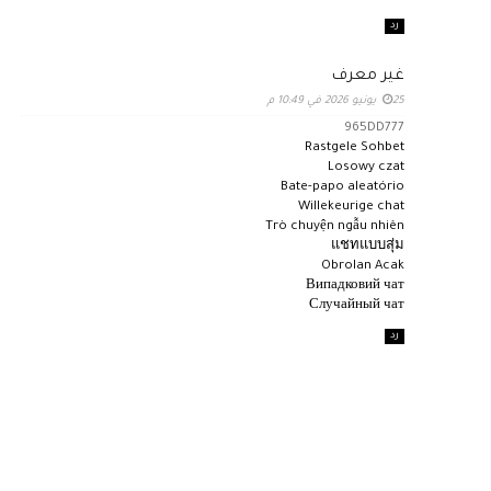
رد
غير معرف
25 يونيو 2026 في 10:49 م
965DD777
Rastgele Sohbet
Losowy czat
Bate-papo aleatório
Willekeurige chat
Trò chuyện ngẫu nhiên
แชทแบบสุ่ม
Obrolan Acak
Випадковий чат
Случайный чат
رد