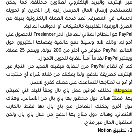
عبر الإنترنت والبريد الإلكتروني لعناوين مختلفة. كما يمكن
للمستخدم إرسال المال المرسل إليه إلى الآخرين أو تحويله
لحساب في المصرف. تعد خدمة العملة الإلكترونية بديلة عن
الطرق الورقية التقليدية كالشيكات أو الحوالات المالية.
PayPal هو النظام المثالي للعامل الحر Freelancer للحصول على
أمواله، وذلك لأنه وسيلة دفع عالمية يفضلها الكثيرون حول
العالم. PayPal متوفر في أكثر من 200 دولة، ويدعم 25 عملة،
ويعتبر PayPal نظاماً آمناً للغاية لتحويل الأموال.
كما أن نظام PayPal مرن للغاية فيقبله العديد من التجار عبر
الإنترنت كطريقة للدفع، ولذا يمكنك من خلاله شراء أي منتجات
أو أدوات تحتاجها لتساعدك على عملك كفري لانسر.
ملحوظة:
تختلف قوانين عمل باي بال وفقاً للبلد التي تعيش
بها، فمثلاً هناك دول محظور بها باي بال من الأساس، وهناك
دول أخرى يمكنك التعامل مع باي بال بها فقط بالكارت
الائتماني، وهناك دول متاح بها الدفع من خلال باي بال ولكن
استقبال المال غير متاح.
3 : تطبيق Notion