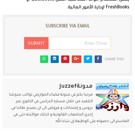
يمكن استخدام أدوات المحاسبة المثل QuickBooks أو
FreshBooks لإدارة الأمور المالية.
SUBSCRIBE VIA EMAIL
SHARE THIS:
مدونةJuzzef
مرحبا بكم في مدونة فضاء الخوارزمي تواكب مدونتنا
التلميذ من خلال مساره الدراسي في الثانوي عبر
دروس و إمتحانات و فروض الى ان يصبح طالبا في
إحدى الجامعات القانونية و كذلك مواكبته حتى في
الماستر الى حصوله على الوظيفة إن شاء الله