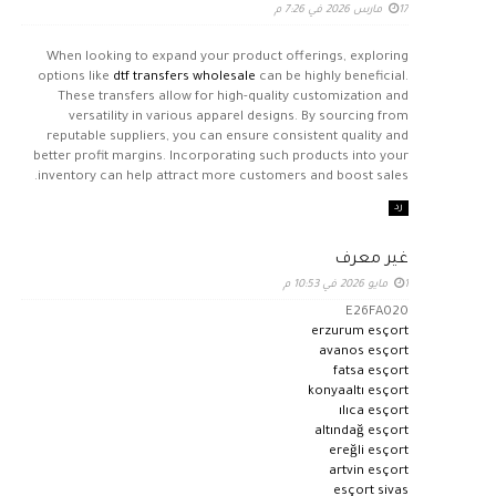
17 مارس 2026 في 7:26 م
When looking to expand your product offerings, exploring
options like
dtf transfers wholesale
can be highly beneficial.
These transfers allow for high-quality customization and
versatility in various apparel designs. By sourcing from
reputable suppliers, you can ensure consistent quality and
better profit margins. Incorporating such products into your
inventory can help attract more customers and boost sales.
رد
غير معرف
1 مايو 2026 في 10:53 م
E26FA020
erzurum esçort
avanos esçort
fatsa esçort
konyaaltı esçort
ılıca esçort
altındağ esçort
ereğli esçort
artvin esçort
esçort sivas