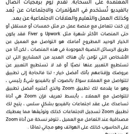
المعتمدة على السحابة. تقدم زوم برمجيات اتصال
بالفيديو تُستخدم في المؤتمرات والاجتماعات عن بُعد
وكذلك العمل والتعليم والعلاقات الاجتماعية عن بعد.
إن كنت تتعامل مع منصة عمل حر مثل خمسات أو مستقل أو
حتى المنصات الأكثر شهرة مثل Upwork و Fiver فقد يكون
الخيار الوحيد المطروح أمامك هو التواصل مع العميل عن
طريق الرسائل النصية الموجودة في هذه المنصات ، لكن أنا من
الأشخاص التي تؤمن بأن هناك العديد من المشاريع التي لن
تستطيع التعبير عنها نصيًا أو قد لا تستطيع التعبير عن
عروضك وإقناعهم بأنك أفضل خيار ؛ لذا فالحاجة إلى تطبيق
للتواصل مع العملاء سواءً بالصوت أو بالفيديو شيءٌ رئيسي ،
وهو ما يقدمه لك تطبيق Zoom والذي أعتبره أفضل تطبيق
للتواصل مع العملاء ، بأبسط تعريف فإن Zoom هي أداة
تساعدك على عقد اجتماعات بالفيديو بشكلٍ سلس ، يتيح لك
تطبيق Zoom تسجيل الاجتماعات كذلك وتوثيقها مما يعطيك
مصداقية عند التعامل مع العميل ، تتوفر نسخة من أداة Zoom
على الحاسوب كذلك على الهواتف وهو مجاني تمامًا .