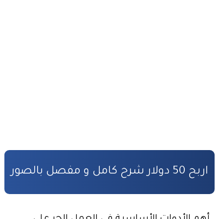
صندوق التكافل العائلي – شروط ومساطر الاستفادة
مدونة الأسرة وفق أخر تحيين
قانون المسطرة المدنية وفق أخر تحيين
المادة المدنية : جميع القوانين المتعلقة بالمادة المدنية
المسؤولية المدنية في مجال الأضرار النووية
الأمن السيبراني قانون رقم05.20
قانون رقم 68.99 بشأن الإيداع القانوني
حقوق المؤلف والحقوق المجاورة وفق أخر تحيين
اربح 50 دولار شرح كامل و مفصل بالصور
حماية الأشخاص الذاتيين تجاه معالجة المعطيات ذات الطابع الشخصي
التبادل الإلكتروني للمعطيات القانونية