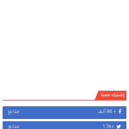
إشترك معنا
+ 86 ألف
متابع
+1.5k
متابع