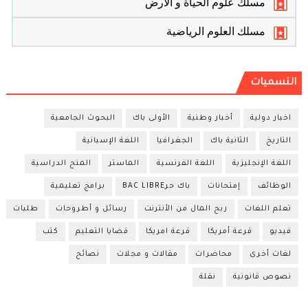
مسلك علوم الحياة و الأرض
مسلك العلوم الرياضية
التسميات
اخبار دولية
أخبار وطنية
الأولى باك
البحوث الجامعية
التاريخ
الثانية باك
الجغرافيا
اللغة الإسبانية
اللغة الإنجليزية
اللغة الفرنسية
الماستر
المنح الدراسية
الوظائف
إمتحانات
باك حرBAC LIBRE
برامج تعليمية
تعلم اللغات
ربح المال من الأنترنت
رسائل و أطروحات
طلبات
فيديو
قرعة أمريكا
قرعة امريكا
قضايا التعليم
كتب
لغات أخرى
محاضرات
مقالات و مجلات
نصائح
نصوص قانونية
نقلة