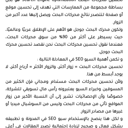
تحسين محركات البحث Search Engine Optimization هو بكل
بساطة مجموعة من الممارسات التي تهدف إلى تحسين موقع
أو صفحة لتتصدر نتائج محركات البحث ويصل إليها عدد أكبر من
الزوار.
ولكون محرك البحث جوجل هو الأهم على الإطلاق عربيًا وعالميًا،
حيث يسيطر على أكثر من 90% من سوق محركات البحث،
فعندما نقول تحسين محركات البحث نحن نقصد تحسين محرك
البحث جوجل.
و تكمن أهمية السيو SEO في المعادلة التالية :
تحسين محركات البحث = زوار أكثر، والزوار الأكثر = أرباح أكثر، لا
يوجد أبسط من هذا.
ولأن تحسين محركات البحث مستدام ومجاني فإن الكثير من
المسوقين وخبراء السيو يعتبرونه رأس مال تسويقي للشركة،
خصوصًا وأن الإحصائيات تشير إلى أن النسبة الأكبر من زوار
المواقع تأتي من محركات البحث وليس من السوشيال ميديا أو
غيرها من مصادر الزوار.
و لكل هذا ينصح بالإستخدام سيو SEO في المدونة و تطبيقه
بشكل فعال و صحيح لزيادة إحتمالية تصدر المقالات في أعلى