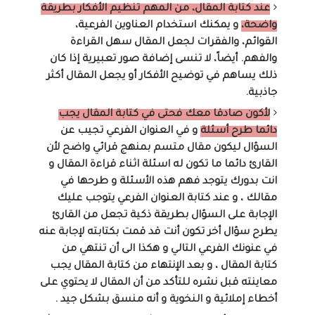
عند كتابة المقال، من المهم تنظيم الأفكار بطريقة
واضحة،
و يمكنك استخدام العناوين الفرعية،
القوائم، والفقرات لجعل المقال سهل القراءة
والفهم. أيضاً، لا تنسى إضافة صور تعبيرية إذا كان
ذلك يساهم في توضيح الأفكار أو يجعل المقال أكثر
جاذبية.
لأكون صادقا معك فحتى في كتابة المقال يجب
دائما طرح أسئلة
و في العنوان الفرعي تجيب عن
السؤال ليكون مقال متسم بمنهج قرائي واضح لأن
القارئ دائما ما تكون له اسئلة اثناء قراءة المقال و
انت بدورك يتوجد فهم هذه الأسئلة و طرحها في
مقالك ، و عند كتابة العنوان الفرعي يتوجب عليك
الإجابة على السؤال بطريقة ذكية تجعل من القارئ
يطرح سؤال أخر تكون أنت قد قمت بكتابته لإجابة عنه
في عنونك الفرعي التالي و هكذا الى أن تنتهي من
كتابة المقال ، و بعد الإنتهاء من كتابة المقال يجب
معاينته قبل نشره للتأكد من أن المقال لا يحتوي على
أخطاء إملائية و النخوية و أنه منسق بشكل جيد .