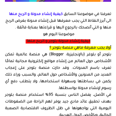
تعرفنا في موضوعنا السابق
كيفية إنشاء مدونة و الربح منها
الى أبرز النقاط التي يجب معرفها قبل إنشاء مدونة بغرض الربح
منها و التي أنصحك بالرجوع اليها و قراءتها بعناية فائقة .
موضوعنا اليوم هو
كيفية إنشاء مدونة بلوجر و الربح منها
أولا يجب معرفة ماهي منصة بلوجر ؟
بلوجر أو بلوغر (بالإنجليزية: Blogger) هي منصة عالمية تمكن
الأشخاص حول العالم من إنشاء مواقع إلكترونية مجانية تمامًا
تعرف باسم المدونات. وقد حازت منصة بلوجر على إعجاب
العديد من المدونين والأشخاص حول العالم، والسبب وراء ذلك
يكمن في بساطتها وسهولة استخدامها، ولا يتطلب دفع أي
رسوم لإنشاء مدونة بواسطتها.
في الأصل، يفضل الناس بنسبة 95% استخدام منصة بلوجر
بهدف تحقيق عائد مادي جيد يوفر لهم الراحة من الضغوطات
اليومية التي يواجهونها في ظل الظروف الاقتصادية الصعبة
الحالية، وبالأخص الدول العربية.