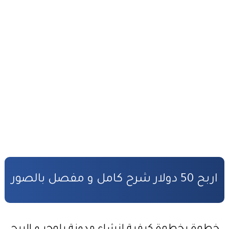
أفضل طرق ربح المال من الأنترنت
التحضير الجيد لمباراة المفوضين القضائيين
القانون رقم 81.03 بتنظيم مهنة المفوضين القضائيين
كفالة الأطفال المهملين
صندوق التكافل العائلي – شروط ومساطر الاستفادة
مدونة الأسرة وفق أخر تحيين
قانون المسطرة المدنية وفق أخر تحيين
المادة المدنية : جميع القوانين المتعلقة بالمادة المدنية
اربح 50 دولار شرح كامل و مفصل بالصور
المسؤولية المدنية في مجال الأضرار النووية
الأمن السيبراني قانون رقم05.20