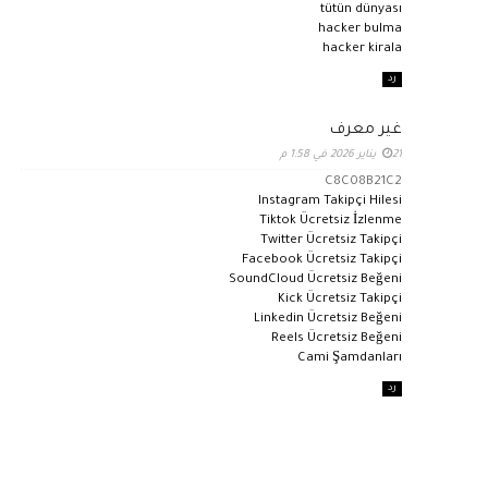
tütün dünyası
hacker bulma
hacker kirala
رد
غير معرف
21 يناير 2026 في 1:58 م
C8C08B21C2
Instagram Takipçi Hilesi
Tiktok Ücretsiz İzlenme
Twitter Ücretsiz Takipçi
Facebook Ücretsiz Takipçi
SoundCloud Ücretsiz Beğeni
Kick Ücretsiz Takipçi
Linkedin Ücretsiz Beğeni
Reels Ücretsiz Beğeni
Cami Şamdanları
رد