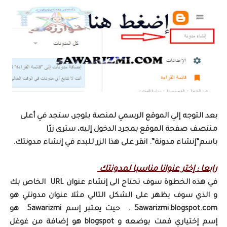
بعد التوجه إلي الموقع الرسمي لمنصة بلوجر، ستجد في أعلى
منتصف صفحة الموقع بمجرد الدخول إليه، سترى زرًا
باسم”إنشاء مدونة”. انقر على هذا الزر للبدء في إنشاء مدونتك.
رابعا : إختر عنوانا مناسبا لمدونتك
في هذه الخطوة سوف تحتاج الى إنشاء عنوان URL الخاص بك
و الذي سوف يظهر على الشكل التالي مثلا عنوان مدونتي هو
5awarizmi.blogspot.com . حيث يعتبر إسم 5awarizmi هو
إسم إختياري قمت بوضعه و blogspot هو إضافة من غوغل