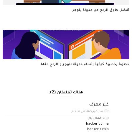
أفضل طرق الربح من مدونة بلوجر
خطوة بخطوة كيفية إنشاء مدونة بلوجر و الربح منها
هناك تعليقان (2):
غير معرف
2 سبتمبر 2025 في 5:36 م
745BAAC208
hacker bulma
hacker kirala