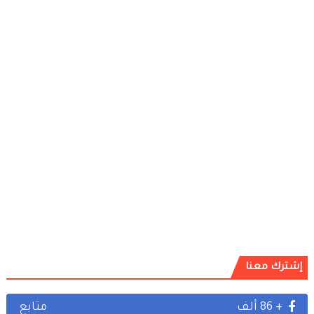
إشترك معنا
+ 86 ألف
متابع