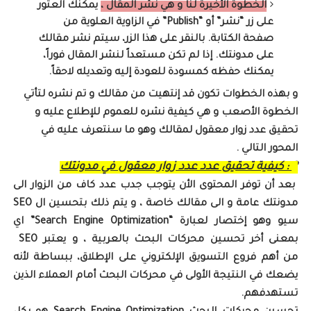
الخطوة الأخيرة لنا و هي نشر المقال ،
يمكنك العثور
على زر “نشر” أو “Publish” في الزاوية العلوية من
صفحة الكتابة. بالنقر على هذا الزر، سيتم نشر مقالك
على مدونتك. إذا لم تكن مستعداً لنشر المقال فوراً،
يمكنك حفظه كمسودة للعودة إليه وتعديله لاحقاً.
و بهذه الخطوات تكون قد إنتهيت من مقالك و تم نشره لتأتي
الخطوة الأصعب و هي كيفية نشره للعموم للإطلاع عليه و
تحقيق عدد زوار معقول لمقالك وهو ما سنتعرف عليه في
المحور التالي .
2 : كيفية تحقيق عدد عدد زوار معقول في مدونتك
بعد أن توفر المحتوى الأن يتوجب جدب عدد كاف من الزوار الى
مدونتك عامة و الى مقالك خاصة ، و يتم ذلك بتحسين ال SEO
سيو وهو إختصار لعبارة
“Search Engine Optimization” اي
بمعنى أخر تحسين محركات البحث بالعربية ، و يعتبر SEO
من
أهم فروع التسويق الإلكتروني على الإطلاق، ببساطة لأنه
يضعك في النتيجة الأولى في محركات البحث أمام العملاء الذين
تستهدفهم.